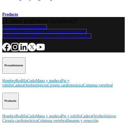
Producto
¿Cómo podemos ayudarlo?
Contacte a un representante
Ver eventos, laboratorios y oportunidades educativas
Regístrese para recibir: ¿Qué hay de nuevo en Arthrex?
Conéctese con nosotros
Procedimiento
Hombro
Rodilla
Codo
Mano y muñeca
Pie y
tobillo
Cadera
Ortobiológicos
Cirugía cardiotorácica
Columna vertebral
Producto
Hombro
Rodilla
Codo
Mano y muñeca
Pie y tobillo
Cadera
Ortobiológicos
Cirugía cardiotorácica
Columna vertebral
Imagen y resección