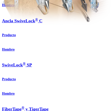
Hombro
®
Ancla SwiveLock
C
Producto
Hombro
®
SwiveLock
SP
Producto
Hombro
®
FiberTape
y TigerTape