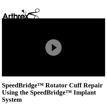
search
Play
Video
SpeedBridge™ Rotator Cuff Repair
Using the SpeedBridge™ Implant
System