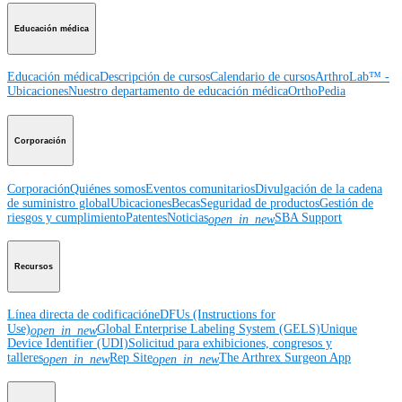
Educación médica
Educación médica
Descripción de cursos
Calendario de cursos
ArthroLab™ -
Ubicaciones
Nuestro departamento de educación médica
OrthoPedia
Corporación
Corporación
Quiénes somos
Eventos comunitarios
Divulgación de la cadena
de suministro global
Ubicaciones
Becas
Seguridad de productos
Gestión de
riesgos y cumplimiento
Patentes
Noticias
SBA Support
open_in_new
Recursos
Línea directa de codificación
eDFUs (Instructions for
Use)
Global Enterprise Labeling System (GELS)
Unique
open_in_new
Device Identifier (UDI)
Solicitud para exhibiciones, congresos y
talleres
Rep Site
The Arthrex Surgeon App
open_in_new
open_in_new