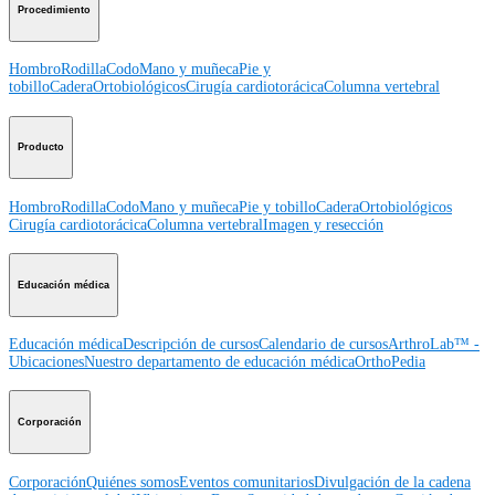
Procedimiento
Hombro
Rodilla
Codo
Mano y muñeca
Pie y
tobillo
Cadera
Ortobiológicos
Cirugía cardiotorácica
Columna vertebral
Producto
Hombro
Rodilla
Codo
Mano y muñeca
Pie y tobillo
Cadera
Ortobiológicos
Cirugía cardiotorácica
Columna vertebral
Imagen y resección
Educación médica
Educación médica
Descripción de cursos
Calendario de cursos
ArthroLab™ -
Ubicaciones
Nuestro departamento de educación médica
OrthoPedia
Corporación
Corporación
Quiénes somos
Eventos comunitarios
Divulgación de la cadena