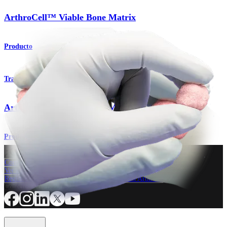
ArthroCell™ Viable Bone Matrix
Producto
Traumatismo - Extremidades superiores
ArthroCell™ Viable Bone Matrix
Producto
¿Cómo podemos ayudarlo?
Contacte a un representante
Ver eventos, laboratorios y oportunidades educativas
Regístrese para recibir: ¿Qué hay de nuevo en Arthrex?
Conéctese con nosotros