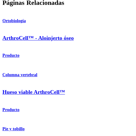
Páginas Relacionadas
Ortobiología
ArthroCell™ - Aloinjerto óseo
Producto
Columna vertebral
Hueso viable ArthroCell™
Producto
Pie y tobillo