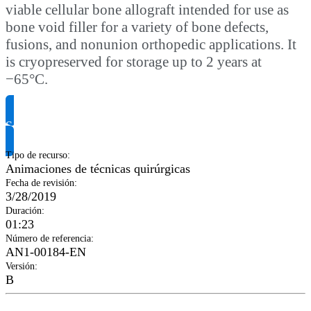
viable cellular bone allograft intended for use as
bone void filler for a variety of bone defects,
fusions, and nonunion orthopedic applications. It
is cryopreserved for storage up to 2 years at
−65°C.
Solicitar información del producto
Tipo de recurso
:
Animaciones de técnicas quirúrgicas
Fecha de revisión
:
3/28/2019
Duración
:
01:23
Número de referencia
:
AN1-00184-EN
Versión
:
B