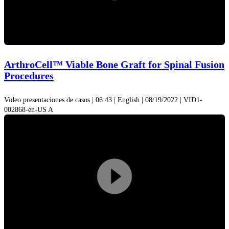
Play
Video
ArthroCell™ Viable Bone Graft for Spinal Fusion
Procedures
Video presentaciones de casos | 06:43 | English | 08/19/2022 | VID1-
002868-en-US A
Play