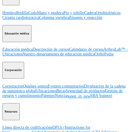
Hombro
Rodilla
Codo
Mano y muñeca
Pie y tobillo
Cadera
Ortobiológicos
Cirugía cardiotorácica
Columna vertebral
Imagen y resección
Educación médica
Educación médica
Descripción de cursos
Calendario de cursos
ArthroLab™ -
Ubicaciones
Nuestro departamento de educación médica
OrthoPedia
Corporación
Corporación
Quiénes somos
Eventos comunitarios
Divulgación de la cadena
de suministro global
Ubicaciones
Becas
Seguridad de productos
Gestión de
riesgos y cumplimiento
Patentes
Noticias
SBA Support
open_in_new
Recursos
Línea directa de codificación
eDFUs (Instructions for