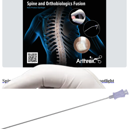
Spine and Orthobiologics Fusion | New Product Spotlight
English | 11/12/2025 | evLB1-000540-en-US B