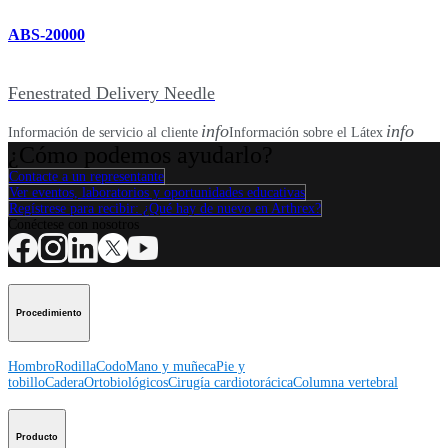
ABS-20000
Fenestrated Delivery Needle
info
info
Información de servicio al cliente
Información sobre el Látex
¿Cómo podemos ayudarlo?
Contacte a un representante
Ver eventos, laboratorios y oportunidades educativas
Regístrese para recibir: ¿Qué hay de nuevo en Arthrex?
Conéctese con nosotros
Procedimiento
Hombro
Rodilla
Codo
Mano y muñeca
Pie y
tobillo
Cadera
Ortobiológicos
Cirugía cardiotorácica
Columna vertebral
Producto