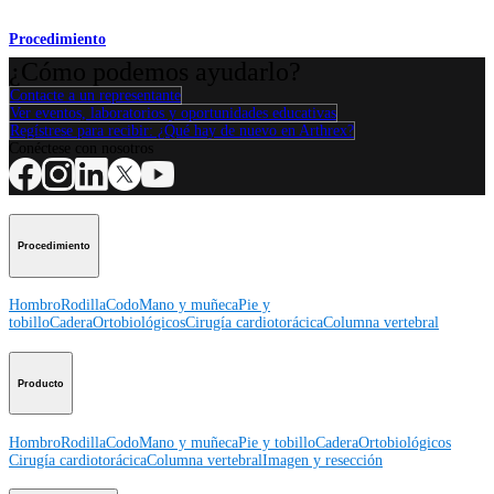
Procedimiento
¿Cómo podemos ayudarlo?
Contacte a un representante
Ver eventos, laboratorios y oportunidades educativas
Regístrese para recibir: ¿Qué hay de nuevo en Arthrex?
Conéctese con nosotros
Procedimiento
Hombro
Rodilla
Codo
Mano y muñeca
Pie y
tobillo
Cadera
Ortobiológicos
Cirugía cardiotorácica
Columna vertebral
Producto
Hombro
Rodilla
Codo
Mano y muñeca
Pie y tobillo
Cadera
Ortobiológicos
Cirugía cardiotorácica
Columna vertebral
Imagen y resección