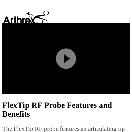
search
Play
Video
FlexTip RF Probe Features and
Benefits
The FlexTip RF probe features an articulating tip