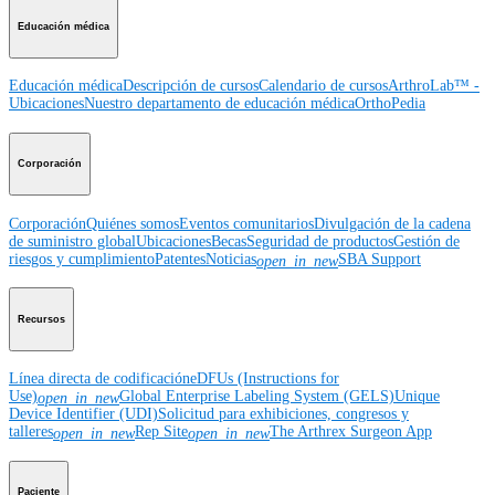
Educación médica
Educación médica
Descripción de cursos
Calendario de cursos
ArthroLab™ -
Ubicaciones
Nuestro departamento de educación médica
OrthoPedia
Corporación
Corporación
Quiénes somos
Eventos comunitarios
Divulgación de la cadena
de suministro global
Ubicaciones
Becas
Seguridad de productos
Gestión de
riesgos y cumplimiento
Patentes
Noticias
SBA Support
open_in_new
Recursos
Línea directa de codificación
eDFUs (Instructions for
Use)
Global Enterprise Labeling System (GELS)
Unique
open_in_new
Device Identifier (UDI)
Solicitud para exhibiciones, congresos y
talleres
Rep Site
The Arthrex Surgeon App
open_in_new
open_in_new
Paciente