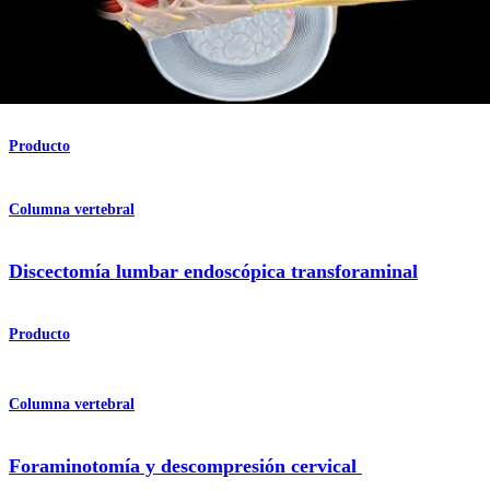
Endoscopic Trans-SAP Approach for Lumbar
Discectomy
Producto
Columna vertebral
Discectomía lumbar endoscópica transforaminal
Producto
Columna vertebral
Foraminotomía y descompresión cervical