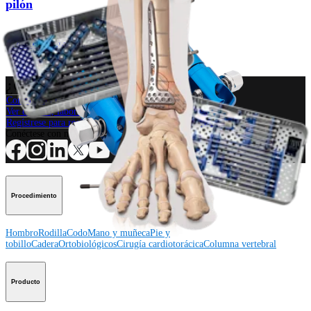
pilón
Procedimiento
¿Cómo podemos ayudarlo?
Contacte a un representante
Ver eventos, laboratorios y oportunidades educativas
Regístrese para recibir: ¿Qué hay de nuevo en Arthrex?
Conéctese con nosotros
Procedimiento
Hombro
Rodilla
Codo
Mano y muñeca
Pie y
tobillo
Cadera
Ortobiológicos
Cirugía cardiotorácica
Columna vertebral
Producto