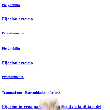
Pie y tobillo
Fijación externa
Procedimiento
Pie y tobillo
Fijación externa
Procedimiento
Traumatismo - Extremidades inferiores
Fijación interna para fractura distal de la tibia o del