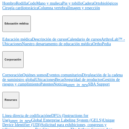
Hombro
Rodilla
Codo
Mano y muñeca
Pie y tobillo
Cadera
Ortobiológicos
Cirugía cardiotorácica
Columna vertebral
Imagen y resección
Educación médica
Educación médica
Descripción de cursos
Calendario de cursos
ArthroLab™ -
Ubicaciones
Nuestro departamento de educación médica
OrthoPedia
Corporación
Corporación
Quiénes somos
Eventos comunitarios
Divulgación de la cadena
de suministro global
Ubicaciones
Becas
Seguridad de productos
Gestión de
riesgos y cumplimiento
Patentes
Noticias
SBA Support
open_in_new
Recursos
Línea directa de codificación
eDFUs (Instructions for
Use)
Global Enterprise Labeling System (GELS)
Unique
open_in_new
Device Identifier (UDI)
Solicitud para exhibiciones, congresos y