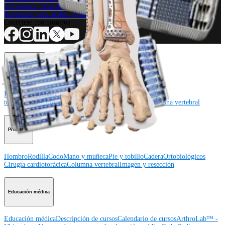
Ver eventos, laboratorios y oportunidades educativas
Regístrese para recibir: ¿Qué hay de nuevo en Arthrex?
Conéctese con nosotros
Procedimiento
Hombro
Rodilla
Codo
Mano y muñeca
Pie y
tobillo
Cadera
Ortobiológicos
Cirugía cardiotorácica
Columna vertebral
Producto
Hombro
Rodilla
Codo
Mano y muñeca
Pie y tobillo
Cadera
Ortobiológicos
Cirugía cardiotorácica
Columna vertebral
Imagen y resección
Educación médica
Educación médica
Descripción de cursos
Calendario de cursos
ArthroLab™ -