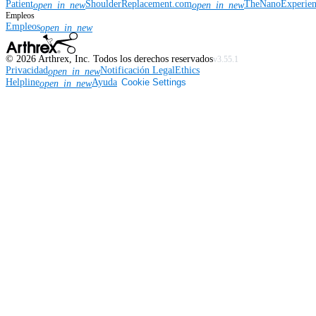
Patient
ShoulderReplacement.com
TheNanoExperie
open_in_new
open_in_new
Empleos
Empleos
open_in_new
©
2026
Arthrex, Inc. Todos los derechos reservados
v3.55.1
Privacidad
Notificación Legal
Ethics
open_in_new
Helpline
Ayuda
Cookie Settings
open_in_new