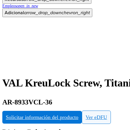
Empleos
open_in_new
Adicional
arrow_drop_down
chevron_right
VAL KreuLock Screw, Titan
AR-8933VCL-36
Solicitar información del producto
Ver eDFU