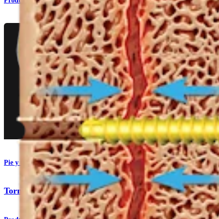
Producto
Pie y tobillo
Tornillos de compresión bloqueantes KreuLock™