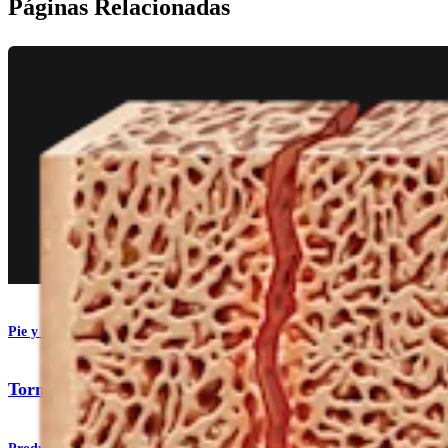
Páginas Relacionadas
Pie y tobillo
Tornillos de compresión bloqueantes KreuLock™