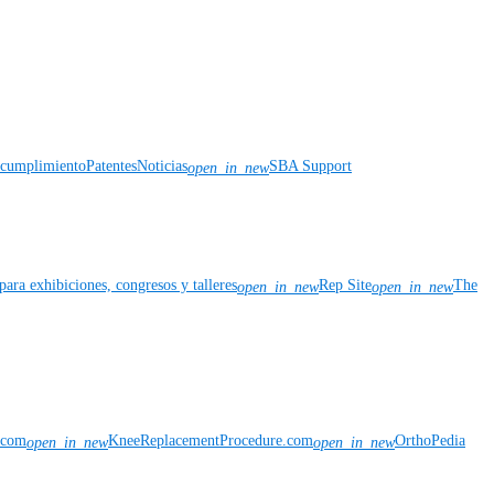
y cumplimiento
Patentes
Noticias
SBA Support
open_in_new
para exhibiciones, congresos y talleres
Rep Site
The
open_in_new
open_in_new
n.com
KneeReplacementProcedure.com
OrthoPedia
open_in_new
open_in_new