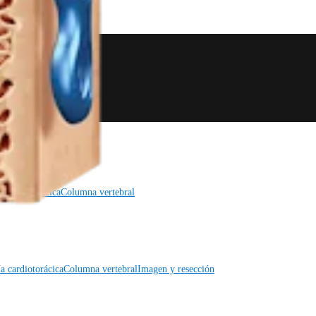
a cardiotorácica
Columna vertebral
a cardiotorácica
Columna vertebral
Imagen y resección