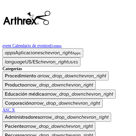
event
Calendario de eventos
Eventos
apps
Aplicaciones
chevron_right
Apps
language
US/ES
chevron_right
US/ES
Categorías
Procedimiento
arrow_drop_down
chevron_right
Producto
arrow_drop_down
chevron_right
Educación médica
arrow_drop_down
chevron_right
Corporación
arrow_drop_down
chevron_right
ASC X
Administradores
arrow_drop_down
chevron_right
Paciente
arrow_drop_down
chevron_right
Recursos
arrow_drop_down
chevron_right