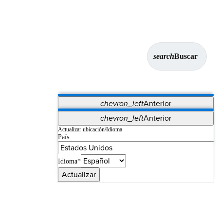
search
Buscar
chevron_left
Anterior
Aplicaciones
chevron_left
Anterior
Vet Systems
OrthoPedia Patient
SAP
Actualizar ubicación/Idioma
País
Supplier Portal
Synergy Imaging & Resection
Idioma*
Actualizar