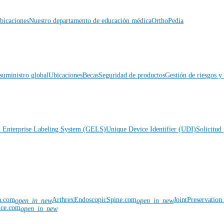
icaciones
Nuestro departamento de educación médica
OrthoPedia
suministro global
Ubicaciones
Becas
Seguridad de productos
Gestión de riesgos 
l Enterprise Labeling System (GELS)
Unique Device Identifier (UDI)
Solicitud 
n.com
ArthrexEndoscopicSpine.com
JointPreservatio
open_in_new
open_in_new
nce.com
open_in_new