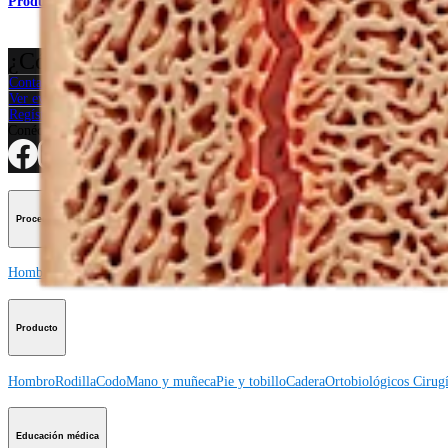
Producto
¿Cómo podemos ayudarlo?
Contacte a un representante
Ver eventos, laboratorios y oportunidades educativas
Regístrese para recibir: ¿Qué hay de nuevo en Arthrex?
Conéctese con nosotros
Procedimiento
Hombro
Rodilla
Codo
Mano y muñeca
Pie y tobillo
Cadera
Ortobiológicos
Cirugí
Producto
Hombro
Rodilla
Codo
Mano y muñeca
Pie y tobillo
Cadera
Ortobiológicos
Cirugí
Educación médica