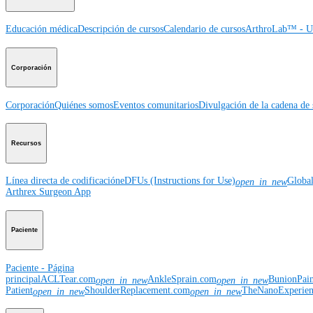
Educación médica
Descripción de cursos
Calendario de cursos
ArthroLab™ - Ub
Corporación
Corporación
Quiénes somos
Eventos comunitarios
Divulgación de la cadena de 
Recursos
Línea directa de codificación
eDFUs (Instructions for Use)
Globa
open_in_new
Arthrex Surgeon App
Paciente
Paciente - Página
principal
ACLTear.com
AnkleSprain.com
BunionPai
open_in_new
open_in_new
Patient
ShoulderReplacement.com
TheNanoExperie
open_in_new
open_in_new