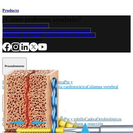
Producto
¿Cómo podemos ayudarlo?
Contacte a un representante
Ver eventos, laboratorios y oportunidades educativas
Regístrese para recibir: ¿Qué hay de nuevo en Arthrex?
Conéctese con nosotros
Procedimiento
Hombro
Rodilla
Codo
Mano y muñeca
Pie y
tobillo
Cadera
Ortobiológicos
Cirugía cardiotorácica
Columna vertebral
Producto
Hombro
Rodilla
Codo
Mano y muñeca
Pie y tobillo
Cadera
Ortobiológicos
Cirugía cardiotorácica
Columna vertebral
Imagen y resección