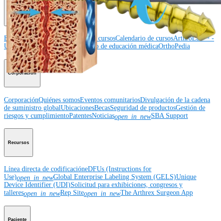
Educación médica
Educación médica
Descripción de cursos
Calendario de cursos
ArthroLab™ -
Ubicaciones
Nuestro departamento de educación médica
OrthoPedia
Corporación
Corporación
Quiénes somos
Eventos comunitarios
Divulgación de la cadena
de suministro global
Ubicaciones
Becas
Seguridad de productos
Gestión de
riesgos y cumplimiento
Patentes
Noticias
SBA Support
open_in_new
Recursos
Línea directa de codificación
eDFUs (Instructions for
Use)
Global Enterprise Labeling System (GELS)
Unique
open_in_new
Device Identifier (UDI)
Solicitud para exhibiciones, congresos y
talleres
Rep Site
The Arthrex Surgeon App
open_in_new
open_in_new
Paciente