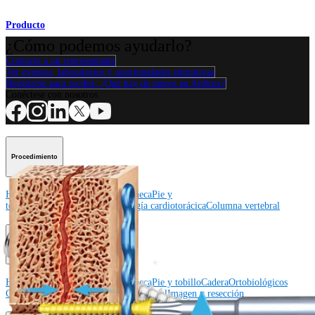
Producto
¿Cómo podemos ayudarlo?
Contacte a un representante
Ver eventos, laboratorios y oportunidades educativas
Regístrese para recibir: ¿Qué hay de nuevo en Arthrex?
Conéctese con nosotros
Procedimiento
Hombro
Rodilla
Codo
Mano y muñeca
Pie y
tobillo
Cadera
Ortobiológicos
Cirugía cardiotorácica
Columna vertebral
Producto
Hombro
Rodilla
Codo
Mano y muñeca
Pie y tobillo
Cadera
Ortobiológicos
Cirugía cardiotorácica
Columna vertebral
Imagen y resección