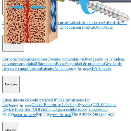
Educación médica
Educación médica
Descripción de cursos
Calendario de cursos
ArthroLab™ -
Ubicaciones
Nuestro departamento de educación médica
OrthoPedia
Corporación
Corporación
Quiénes somos
Eventos comunitarios
Divulgación de la cadena
de suministro global
Ubicaciones
Becas
Seguridad de productos
Gestión de
riesgos y cumplimiento
Patentes
Noticias
SBA Support
open_in_new
Recursos
Línea directa de codificación
eDFUs (Instructions for
Use)
Global Enterprise Labeling System (GELS)
Unique
open_in_new
Device Identifier (UDI)
Solicitud para exhibiciones, congresos y
talleres
Rep Site
The Arthrex Surgeon App
open_in_new
open_in_new
Paciente