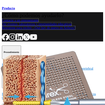
Producto
¿Cómo podemos ayudarlo?
Contacte a un representante
Ver eventos, laboratorios y oportunidades educativas
Regístrese para recibir: ¿Qué hay de nuevo en Arthrex?
Conéctese con nosotros
Procedimiento
Hombro
Rodilla
Codo
Mano y muñeca
Pie y
tobillo
Cadera
Ortobiológicos
Cirugía cardiotorácica
Columna vertebral
Producto
Hombro
Rodilla
Codo
Mano y muñeca
Pie y tobillo
Cadera
Ortobiológicos
Cirugía cardiotorácica
Columna vertebral
Imagen y resección