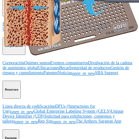
Educación médica
Educación médica
Descripción de cursos
Calendario de cursos
ArthroLab™ -
Ubicaciones
Nuestro departamento de educación médica
OrthoPedia
Corporación
Corporación
Quiénes somos
Eventos comunitarios
Divulgación de la cadena
de suministro global
Ubicaciones
Becas
Seguridad de productos
Gestión de
riesgos y cumplimiento
Patentes
Noticias
SBA Support
open_in_new
Recursos
Línea directa de codificación
eDFUs (Instructions for
Use)
Global Enterprise Labeling System (GELS)
Unique
open_in_new
Device Identifier (UDI)
Solicitud para exhibiciones, congresos y
talleres
Rep Site
The Arthrex Surgeon App
open_in_new
open_in_new
Paciente