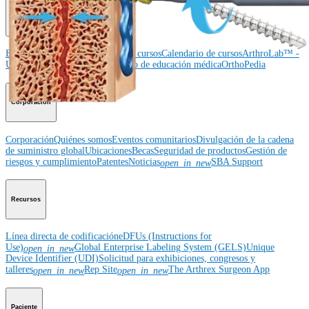
Educación médica
Educación médica
Descripción de cursos
Calendario de cursos
ArthroLab™ -
Ubicaciones
Nuestro departamento de educación médica
OrthoPedia
Corporación
Corporación
Quiénes somos
Eventos comunitarios
Divulgación de la cadena
de suministro global
Ubicaciones
Becas
Seguridad de productos
Gestión de
riesgos y cumplimiento
Patentes
Noticias
SBA Support
open_in_new
Recursos
Línea directa de codificación
eDFUs (Instructions for
Use)
Global Enterprise Labeling System (GELS)
Unique
open_in_new
Device Identifier (UDI)
Solicitud para exhibiciones, congresos y
talleres
Rep Site
The Arthrex Surgeon App
open_in_new
open_in_new
Paciente