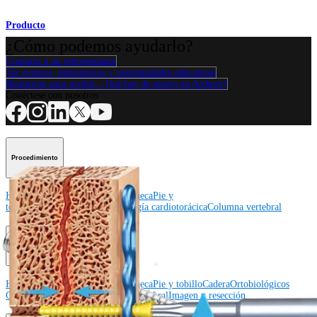
Producto
¿Cómo podemos ayudarlo?
Contacte a un representante
Ver eventos, laboratorios y oportunidades educativas
Regístrese para recibir: ¿Qué hay de nuevo en Arthrex?
Conéctese con nosotros
Procedimiento
Hombro
Rodilla
Codo
Mano y muñeca
Pie y
tobillo
Cadera
Ortobiológicos
Cirugía cardiotorácica
Columna vertebral
Producto
Hombro
Rodilla
Codo
Mano y muñeca
Pie y tobillo
Cadera
Ortobiológicos
Cirugía cardiotorácica
Columna vertebral
Imagen y resección