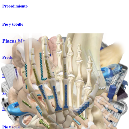
Procedimiento
Pie y tobillo
Placas MaxForce™ MTP
Producto
Pie y tobillo
Cirugía mínimamente invasiva
Procedimiento
Pie y tobillo