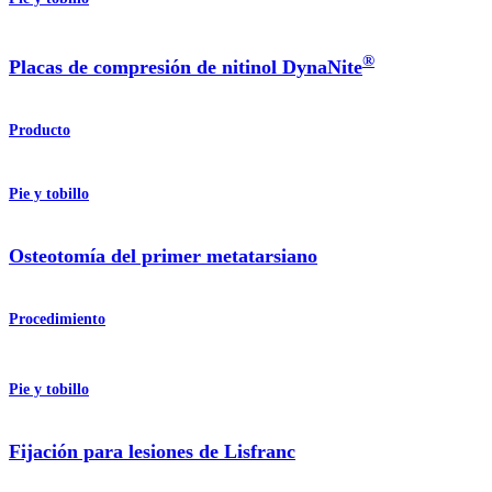
®
Placas de compresión de nitinol DynaNite
Producto
Pie y tobillo
Osteotomía del primer metatarsiano
Procedimiento
Pie y tobillo
Fijación para lesiones de Lisfranc