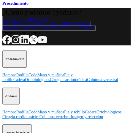
Procedimiento
¿Cómo podemos ayudarlo?
Contacte a un representante
Ver eventos, laboratorios y oportunidades educativas
Regístrese para recibir: ¿Qué hay de nuevo en Arthrex?
Conéctese con nosotros
Procedimiento
Hombro
Rodilla
Codo
Mano y muñeca
Pie y
tobillo
Cadera
Ortobiológicos
Cirugía cardiotorácica
Columna vertebral
Producto
Hombro
Rodilla
Codo
Mano y muñeca
Pie y tobillo
Cadera
Ortobiológicos
Cirugía cardiotorácica
Columna vertebral
Imagen y resección