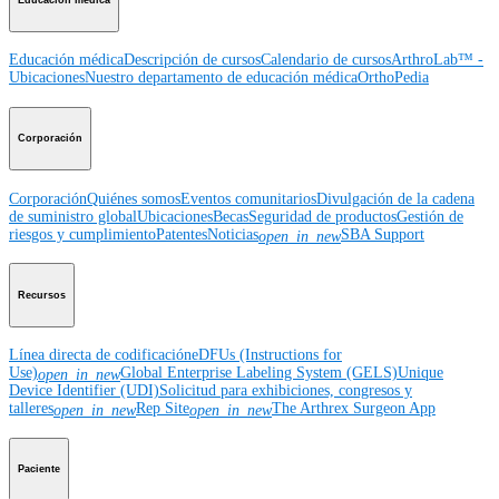
Educación médica
Educación médica
Descripción de cursos
Calendario de cursos
ArthroLab™ -
Ubicaciones
Nuestro departamento de educación médica
OrthoPedia
Corporación
Corporación
Quiénes somos
Eventos comunitarios
Divulgación de la cadena
de suministro global
Ubicaciones
Becas
Seguridad de productos
Gestión de
riesgos y cumplimiento
Patentes
Noticias
SBA Support
open_in_new
Recursos
Línea directa de codificación
eDFUs (Instructions for
Use)
Global Enterprise Labeling System (GELS)
Unique
open_in_new
Device Identifier (UDI)
Solicitud para exhibiciones, congresos y
talleres
Rep Site
The Arthrex Surgeon App
open_in_new
open_in_new
Paciente