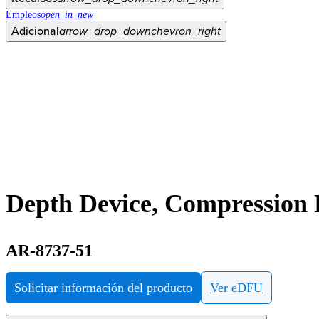
Empleos
open_in_new
Adicional
arrow_drop_down
chevron_right
Depth Device, Compression
AR-8737-51
Solicitar información del producto
Ver eDFU