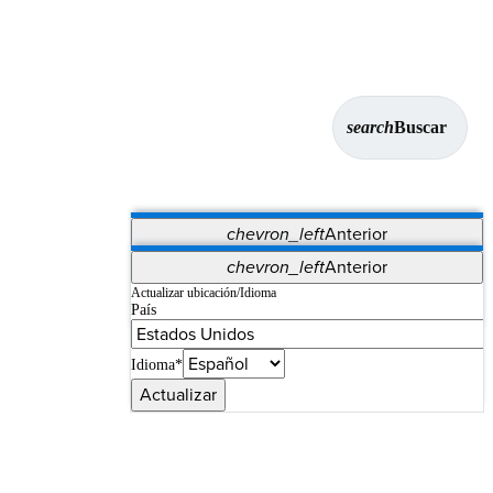
search
Buscar
chevron_left
Anterior
Aplicaciones
chevron_left
Anterior
Vet Systems
OrthoPedia Patient
SAP
Actualizar ubicación/Idioma
País
Supplier Portal
Synergy Imaging & Resection
Idioma*
Actualizar