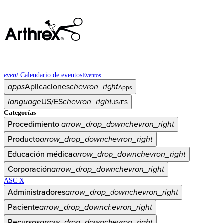
event
Calendario de eventos
Eventos
apps
Aplicaciones
chevron_right
Apps
language
US/ES
chevron_right
US/ES
Categorías
Procedimiento
arrow_drop_down
chevron_right
Producto
arrow_drop_down
chevron_right
Educación médica
arrow_drop_down
chevron_right
Corporación
arrow_drop_down
chevron_right
ASC X
Administradores
arrow_drop_down
chevron_right
Paciente
arrow_drop_down
chevron_right
Recursos
arrow_drop_down
chevron_right