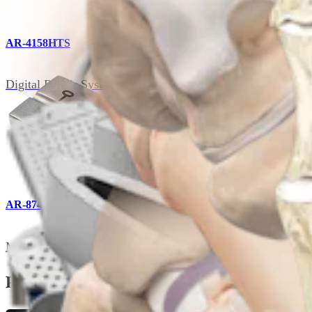
AR-4158HTS
Digital Repair System
AR-8741S
Minimally Invasive Bunion Corr System
Páginas Relacionadas