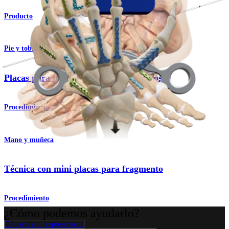
Producto
Pie y tobillo
Placas para fijación de mini-fragmentos
Procedimiento
Mano y muñeca
Técnica con mini placas para fragmento
Procedimiento
¿Cómo podemos ayudarlo?
Contacte a un representante