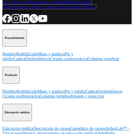
Ver eventos, laboratorios y oportunidades educativas
Regístrese para recibir: ¿Qué hay de nuevo en Arthrex?
Conéctese con nosotros
Procedimiento
Hombro
Rodilla
Codo
Mano y muñeca
Pie y
tobillo
Cadera
Ortobiológicos
Cirugía cardiotorácica
Columna vertebral
Producto
Hombro
Rodilla
Codo
Mano y muñeca
Pie y tobillo
Cadera
Ortobiológicos
Cirugía cardiotorácica
Columna vertebral
Imagen y resección
Educación médica
Educación médica
Descripción de cursos
Calendario de cursos
ArthroLab™ -
Ubicaciones
Nuestro departamento de educación médica
OrthoPedia