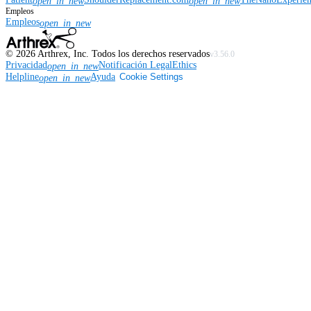
open_in_new
open_in_new
Empleos
Empleos
open_in_new
©
2026
Arthrex, Inc. Todos los derechos reservados
v3.56.0
Privacidad
Notificación Legal
Ethics
open_in_new
Helpline
Ayuda
Cookie Settings
open_in_new