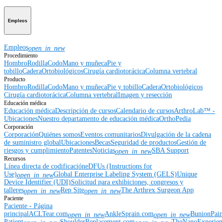
Empleos
Empleos
open_in_new
Procedimiento
Hombro
Rodilla
Codo
Mano y muñeca
Pie y
tobillo
Cadera
Ortobiológicos
Cirugía cardiotorácica
Columna vertebral
Producto
Hombro
Rodilla
Codo
Mano y muñeca
Pie y tobillo
Cadera
Ortobiológicos
Cirugía cardiotorácica
Columna vertebral
Imagen y resección
Educación médica
Educación médica
Descripción de cursos
Calendario de cursos
ArthroLab™ -
Ubicaciones
Nuestro departamento de educación médica
OrthoPedia
Corporación
Corporación
Quiénes somos
Eventos comunitarios
Divulgación de la cadena
de suministro global
Ubicaciones
Becas
Seguridad de productos
Gestión de
riesgos y cumplimiento
Patentes
Noticias
SBA Support
open_in_new
Recursos
Línea directa de codificación
eDFUs (Instructions for
Use)
Global Enterprise Labeling System (GELS)
Unique
open_in_new
Device Identifier (UDI)
Solicitud para exhibiciones, congresos y
talleres
Rep Site
The Arthrex Surgeon App
open_in_new
open_in_new
Paciente
Paciente - Página
principal
ACLTear.com
AnkleSprain.com
BunionPai
open_in_new
open_in_new
Patient
ShoulderReplacement.com
TheNanoExperie