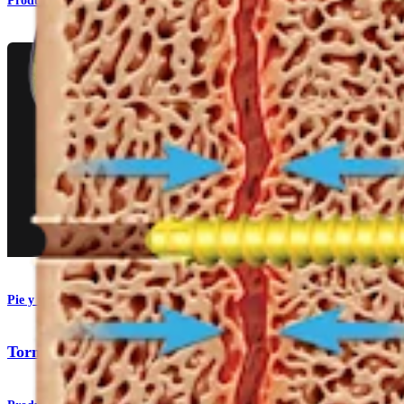
Producto
Pie y tobillo
Tornillos de compresión bloqueantes KreuLock™