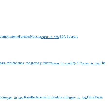
y cumplimiento
Patentes
Noticias
SBA Support
open_in_new
para exhibiciones, congresos y talleres
Rep Site
The
open_in_new
open_in_new
n.com
KneeReplacementProcedure.com
OrthoPedia
open_in_new
open_in_new