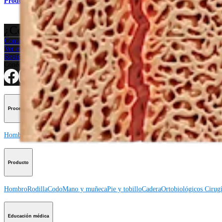
Producto
¿Cómo podemos ayudarlo?
Contacte a un representante
Ver eventos, laboratorios y oportunidades educativas
Regístrese para recibir: ¿Qué hay de nuevo en Arthrex?
Conéctese con nosotros
Procedimiento
Hombro
Rodilla
Codo
Mano y muñeca
Pie y tobillo
Cadera
Ortobiológicos
Cirugí
Producto
Hombro
Rodilla
Codo
Mano y muñeca
Pie y tobillo
Cadera
Ortobiológicos
Cirugí
Educación médica