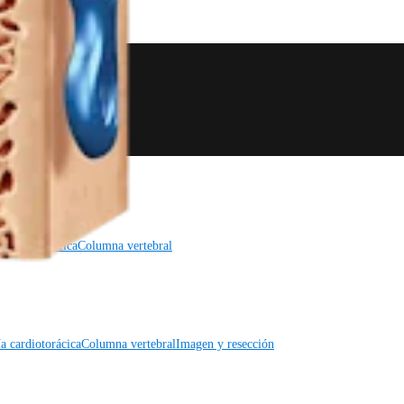
a cardiotorácica
Columna vertebral
a cardiotorácica
Columna vertebral
Imagen y resección