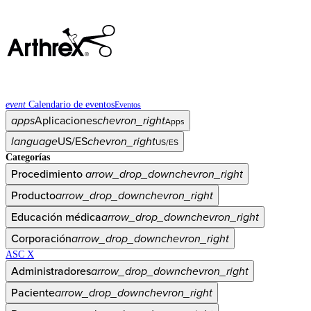
event
Calendario de eventos
Eventos
apps
Aplicaciones
chevron_right
Apps
language
US/ES
chevron_right
US/ES
Categorías
Procedimiento
arrow_drop_down
chevron_right
Producto
arrow_drop_down
chevron_right
Educación médica
arrow_drop_down
chevron_right
Corporación
arrow_drop_down
chevron_right
ASC X
Administradores
arrow_drop_down
chevron_right
Paciente
arrow_drop_down
chevron_right