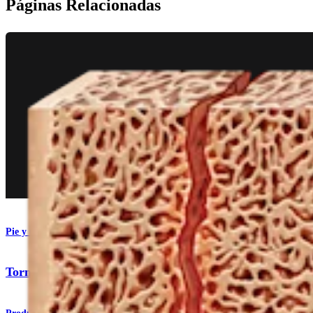
Páginas Relacionadas
Pie y tobillo
Tornillos de compresión bloqueantes KreuLock™