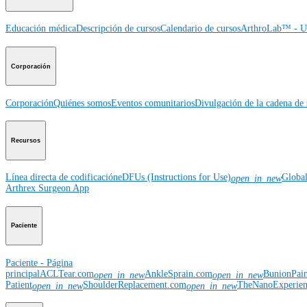
Educación médica
Descripción de cursos
Calendario de cursos
ArthroLab™ - Ub
Corporación
Corporación
Quiénes somos
Eventos comunitarios
Divulgación de la cadena de 
Recursos
Línea directa de codificación
eDFUs (Instructions for Use)
Globa
open_in_new
Arthrex Surgeon App
Paciente
Paciente - Página
principal
ACLTear.com
AnkleSprain.com
BunionPai
open_in_new
open_in_new
Patient
ShoulderReplacement.com
TheNanoExperie
open_in_new
open_in_new