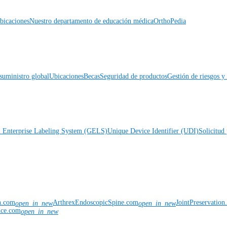
icaciones
Nuestro departamento de educación médica
OrthoPedia
suministro global
Ubicaciones
Becas
Seguridad de productos
Gestión de riesgos 
l Enterprise Labeling System (GELS)
Unique Device Identifier (UDI)
Solicitud 
n.com
ArthrexEndoscopicSpine.com
JointPreservatio
open_in_new
open_in_new
nce.com
open_in_new