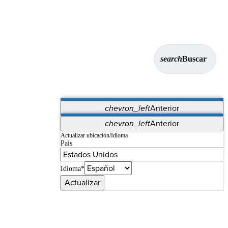
search
Buscar
chevron_left
Anterior
Aplicaciones
chevron_left
Anterior
Vet Systems
OrthoPedia Patient
SAP
Actualizar ubicación/Idioma
País
Supplier Portal
Synergy Imaging & Resection
Idioma*
Actualizar