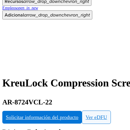
Recursos
arrow_drop_down
chevron_right
Empleos
open_in_new
Adicional
arrow_drop_down
chevron_right
KreuLock Compression Scre
AR-8724VCL-22
Solicitar información del producto
Ver eDFU