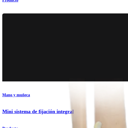
Producto
Mano y muñeca
Mini sistema de fijación integral