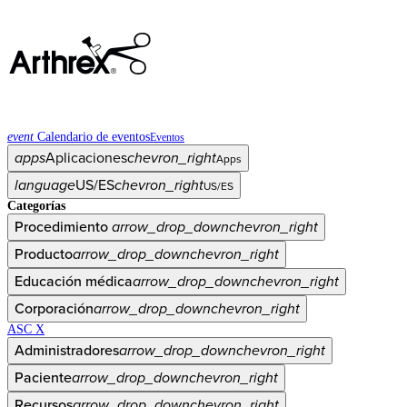
event
Calendario de eventos
Eventos
apps
Aplicaciones
chevron_right
Apps
language
US/ES
chevron_right
US/ES
Categorías
Procedimiento
arrow_drop_down
chevron_right
Producto
arrow_drop_down
chevron_right
Educación médica
arrow_drop_down
chevron_right
Corporación
arrow_drop_down
chevron_right
ASC X
Administradores
arrow_drop_down
chevron_right
Paciente
arrow_drop_down
chevron_right
Recursos
arrow_drop_down
chevron_right