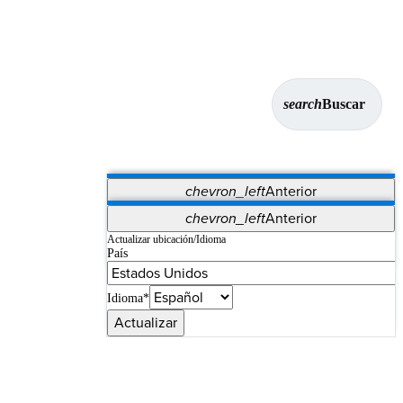
search
Buscar
chevron_left
Anterior
Aplicaciones
chevron_left
Anterior
Vet Systems
OrthoPedia Patient
SAP
Actualizar ubicación/Idioma
País
Supplier Portal
Synergy Imaging & Resection
Idioma*
Actualizar