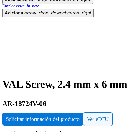
Empleos
open_in_new
Adicional
arrow_drop_down
chevron_right
VAL Screw, 2.4 mm x 6 mm
AR-18724V-06
Solicitar información del producto
Ver eDFU