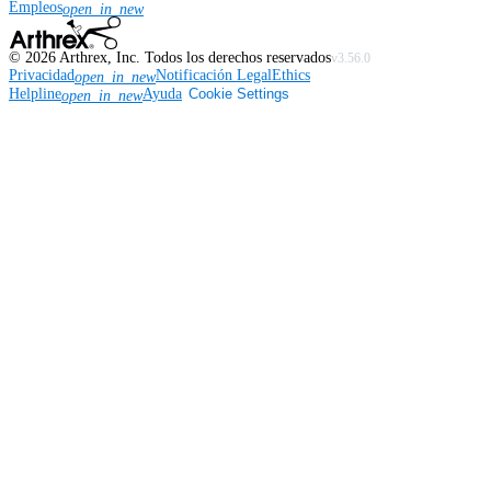
Empleos
open_in_new
©
2026
Arthrex, Inc. Todos los derechos reservados
v3.56.0
Privacidad
Notificación Legal
Ethics
open_in_new
Helpline
Ayuda
Cookie Settings
open_in_new