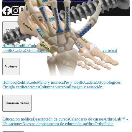
Conéctese con nosotros
Procedimiento
Hombro
Rodilla
Codo
Mano y muñeca
Pie y
tobillo
Cadera
Ortobiológicos
Cirugía cardiotorácica
Columna vertebral
Producto
Hombro
Rodilla
Codo
Mano y muñeca
Pie y tobillo
Cadera
Ortobiológicos
Cirugía cardiotorácica
Columna vertebral
Imagen y resección
Educación médica
Educación médica
Descripción de cursos
Calendario de cursos
ArthroLab™ -
Ubicaciones
Nuestro departamento de educación médica
OrthoPedia