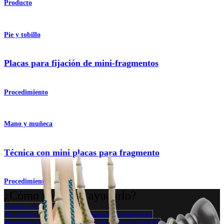
Producto
Pie y tobillo
Placas para fijación de mini-fragmentos
Procedimiento
Mano y muñeca
Técnica con mini placas para fragmento
Procedimiento
¿Cómo podemos ayudarlo?
Contacte a un representante
Ver eventos, laboratorios y oportunidades educativas
Regístrese para recibir: ¿Qué hay de nuevo en Arthrex?