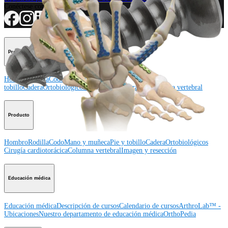
Conéctese con nosotros
Procedimiento
Hombro
Rodilla
Codo
Mano y muñeca
Pie y
tobillo
Cadera
Ortobiológicos
Cirugía cardiotorácica
Columna vertebral
Producto
Hombro
Rodilla
Codo
Mano y muñeca
Pie y tobillo
Cadera
Ortobiológicos
Cirugía cardiotorácica
Columna vertebral
Imagen y resección
Educación médica
Educación médica
Descripción de cursos
Calendario de cursos
ArthroLab™ -
Ubicaciones
Nuestro departamento de educación médica
OrthoPedia