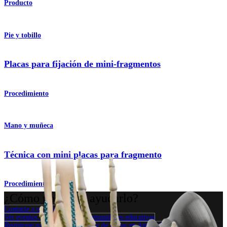
Producto
Pie y tobillo
Placas para fijación de mini-fragmentos
Procedimiento
Mano y muñeca
Técnica con mini placas para fragmento
Procedimiento
¿Cómo podemos ayudarlo?
Contacte a un representante
Ver eventos, laboratorios y oportunidades educativas
Regístrese para recibir: ¿Qué hay de nuevo en Arthrex?