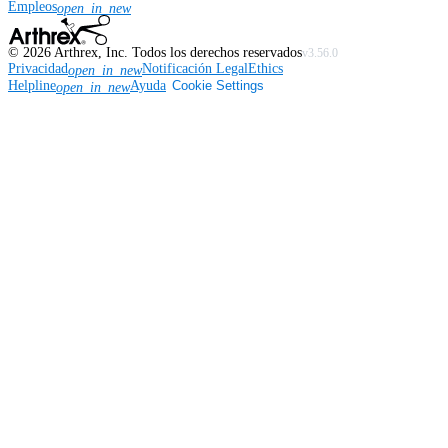
Empleos
open_in_new
©
2026
Arthrex, Inc. Todos los derechos reservados
v3.56.0
Privacidad
Notificación Legal
Ethics
open_in_new
Helpline
Ayuda
Cookie Settings
open_in_new