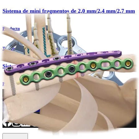
Sistema de mini fragmentos de 2,0 mm/2,4 mm/2,7 mm
Producto
Traumatismo - Extremidades inferiores
Sistema de minifragmentos
Procedimiento
¿Cómo podemos ayudarlo?
Contacte a un representante
Ver eventos, laboratorios y oportunidades educativas
Regístrese para recibir: ¿Qué hay de nuevo en Arthrex?
Conéctese con nosotros