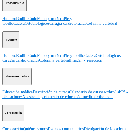
Procedimiento
Hombro
Rodilla
Codo
Mano y muñeca
Pie y
tobillo
Cadera
Ortobiológicos
Cirugía cardiotorácica
Columna vertebral
Producto
Hombro
Rodilla
Codo
Mano y muñeca
Pie y tobillo
Cadera
Ortobiológicos
Cirugía cardiotorácica
Columna vertebral
Imagen y resección
Educación médica
Educación médica
Descripción de cursos
Calendario de cursos
ArthroLab™ -
Ubicaciones
Nuestro departamento de educación médica
OrthoPedia
Corporación
Corporación
Quiénes somos
Eventos comunitarios
Divulgación de la cadena