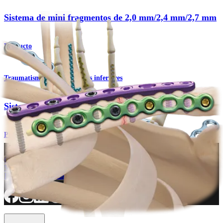
Sistema de mini fragmentos de 2,0 mm/2,4 mm/2,7 mm
Producto
Traumatismo - Extremidades inferiores
Sistema de minifragmentos
Procedimiento
¿Cómo podemos ayudarlo?
Contacte a un representante
Ver eventos, laboratorios y oportunidades educativas
Regístrese para recibir: ¿Qué hay de nuevo en Arthrex?
Conéctese con nosotros