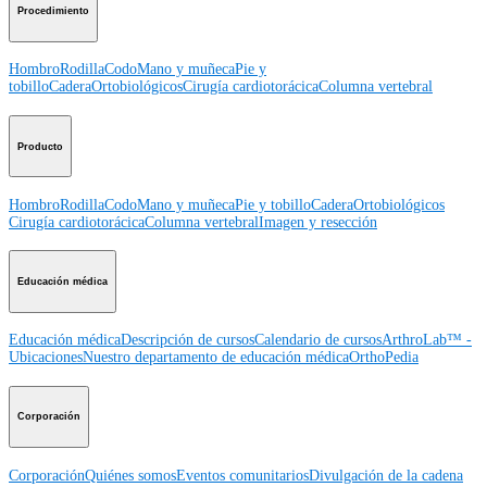
Procedimiento
Hombro
Rodilla
Codo
Mano y muñeca
Pie y
tobillo
Cadera
Ortobiológicos
Cirugía cardiotorácica
Columna vertebral
Producto
Hombro
Rodilla
Codo
Mano y muñeca
Pie y tobillo
Cadera
Ortobiológicos
Cirugía cardiotorácica
Columna vertebral
Imagen y resección
Educación médica
Educación médica
Descripción de cursos
Calendario de cursos
ArthroLab™ -
Ubicaciones
Nuestro departamento de educación médica
OrthoPedia
Corporación
Corporación
Quiénes somos
Eventos comunitarios
Divulgación de la cadena