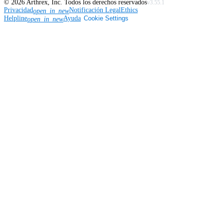
©
2026
Arthrex, Inc. Todos los derechos reservados
v3.55.1
Privacidad
Notificación Legal
Ethics
open_in_new
Helpline
Ayuda
Cookie Settings
open_in_new