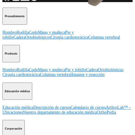
Procedimiento
Hombro
Rodilla
Codo
Mano y muñeca
Pie y
tobillo
Cadera
Ortobiológicos
Cirugía cardiotorácica
Columna vertebral
Producto
Hombro
Rodilla
Codo
Mano y muñeca
Pie y tobillo
Cadera
Ortobiológicos
Cirugía cardiotorácica
Columna vertebral
Imagen y resección
Educación médica
Educación médica
Descripción de cursos
Calendario de cursos
ArthroLab™ -
Ubicaciones
Nuestro departamento de educación médica
OrthoPedia
Corporación