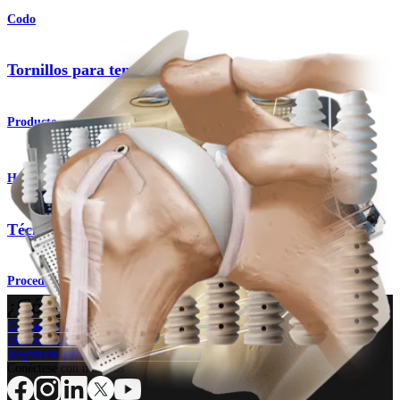
Codo
Tornillos para tenodesis™
Producto
Hombro
Técnica para tenodesis
Procedimiento
¿Cómo podemos ayudarlo?
Contacte a un representante
Ver eventos, laboratorios y oportunidades educativas
Regístrese para recibir: ¿Qué hay de nuevo en Arthrex?
Conéctese con nosotros