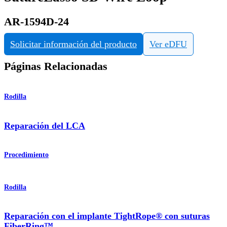
AR-1594D-24
Solicitar información del producto
Ver eDFU
Páginas Relacionadas
Rodilla
Reparación del LCA
Procedimiento
Rodilla
Reparación con el implante TightRope® con suturas
FiberRing™