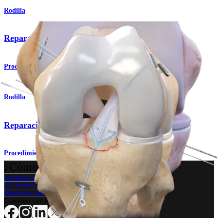
Rodilla
Reparación del tendón del cuádriceps
Procedimiento
Rodilla
Reparación de la avulsión de la espina tibial
Procedimiento
¿Cómo podemos ayudarlo?
Contacte a un representante
Ver eventos, laboratorios y oportunidades educativas
Regístrese para recibir: ¿Qué hay de nuevo en Arthrex?
Conéctese con nosotros