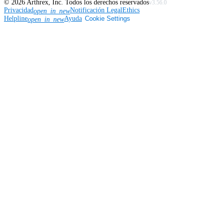
©
2026
Arthrex, Inc. Todos los derechos reservados
v3.56.0
Privacidad
Notificación Legal
Ethics
open_in_new
Helpline
Ayuda
Cookie Settings
open_in_new