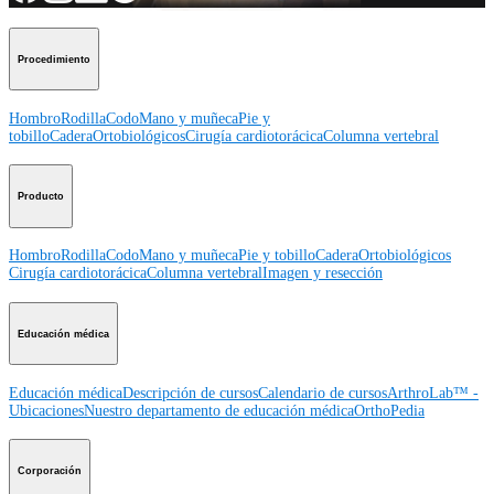
Procedimiento
Hombro
Rodilla
Codo
Mano y muñeca
Pie y
tobillo
Cadera
Ortobiológicos
Cirugía cardiotorácica
Columna vertebral
Producto
Hombro
Rodilla
Codo
Mano y muñeca
Pie y tobillo
Cadera
Ortobiológicos
Cirugía cardiotorácica
Columna vertebral
Imagen y resección
Educación médica
Educación médica
Descripción de cursos
Calendario de cursos
ArthroLab™ -
Ubicaciones
Nuestro departamento de educación médica
OrthoPedia
Corporación