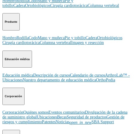
Hombro
Rodilla
Codo
Mano y muñeca
Pie y
tobillo
Cadera
Ortobiológicos
Cirugía cardiotorácica
Columna vertebral
Producto
Hombro
Rodilla
Codo
Mano y muñeca
Pie y tobillo
Cadera
Ortobiológicos
Cirugía cardiotorácica
Columna vertebral
Imagen y resección
Educación médica
Educación médica
Descripción de cursos
Calendario de cursos
ArthroLab™ -
Ubicaciones
Nuestro departamento de educación médica
OrthoPedia
Corporación
Corporación
Quiénes somos
Eventos comunitarios
Divulgación de la cadena
de suministro global
Ubicaciones
Becas
Seguridad de productos
Gestión de
riesgos y cumplimiento
Patentes
Noticias
SBA Support
open_in_new