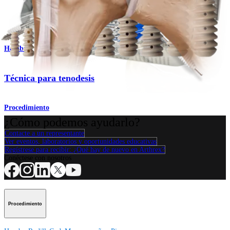
Producto
Hombro
Técnica para tenodesis
Procedimiento
¿Cómo podemos ayudarlo?
Contacte a un representante
Ver eventos, laboratorios y oportunidades educativas
Regístrese para recibir: ¿Qué hay de nuevo en Arthrex?
Conéctese con nosotros
Procedimiento