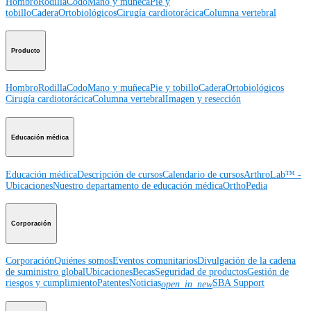
Hombro
Rodilla
Codo
Mano y muñeca
Pie y
tobillo
Cadera
Ortobiológicos
Cirugía cardiotorácica
Columna vertebral
Producto
Hombro
Rodilla
Codo
Mano y muñeca
Pie y tobillo
Cadera
Ortobiológicos
Cirugía cardiotorácica
Columna vertebral
Imagen y resección
Educación médica
Educación médica
Descripción de cursos
Calendario de cursos
ArthroLab™ -
Ubicaciones
Nuestro departamento de educación médica
OrthoPedia
Corporación
Corporación
Quiénes somos
Eventos comunitarios
Divulgación de la cadena
de suministro global
Ubicaciones
Becas
Seguridad de productos
Gestión de
riesgos y cumplimiento
Patentes
Noticias
SBA Support
open_in_new