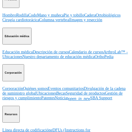
Hombro
Rodilla
Codo
Mano y muñeca
Pie y tobillo
Cadera
Ortobiológicos
Cirugía cardiotorácica
Columna vertebral
Imagen y resección
Educación médica
Educación médica
Descripción de cursos
Calendario de cursos
ArthroLab™ -
Ubicaciones
Nuestro departamento de educación médica
OrthoPedia
Corporación
Corporación
Quiénes somos
Eventos comunitarios
Divulgación de la cadena
de suministro global
Ubicaciones
Becas
Seguridad de productos
Gestión de
riesgos y cumplimiento
Patentes
Noticias
SBA Support
open_in_new
Recursos
Línea directa de codificación
eDFUs (Instructions for