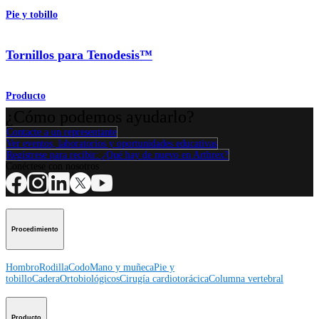
Pie y tobillo
Tornillos para Tenodesis™
Producto
¿Cómo podemos ayudarlo?
Contacte a un representante
Ver eventos, laboratorios y oportunidades educativas
Regístrese para recibir: ¿Qué hay de nuevo en Arthrex?
Conéctese con nosotros
Procedimiento
Hombro
Rodilla
Codo
Mano y muñeca
Pie y
tobillo
Cadera
Ortobiológicos
Cirugía cardiotorácica
Columna vertebral
Producto