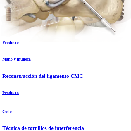
Hombro
®
Twin Tail TightRope
Producto
Mano y muñeca
Reconstrucción del ligamento CMC
Producto
Codo
Técnica de tornillos de interferencia