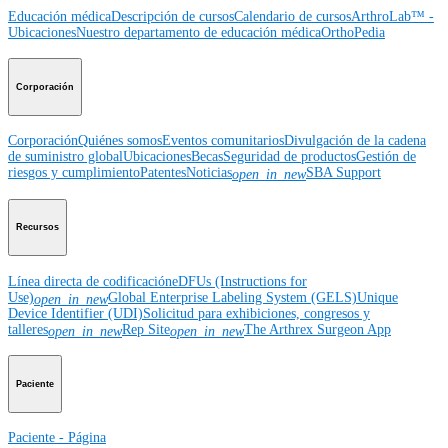
Educación médica
Descripción de cursos
Calendario de cursos
ArthroLab™ -
Ubicaciones
Nuestro departamento de educación médica
OrthoPedia
Corporación
Corporación
Quiénes somos
Eventos comunitarios
Divulgación de la cadena
de suministro global
Ubicaciones
Becas
Seguridad de productos
Gestión de
riesgos y cumplimiento
Patentes
Noticias
SBA Support
open_in_new
Recursos
Línea directa de codificación
eDFUs (Instructions for
Use)
Global Enterprise Labeling System (GELS)
Unique
open_in_new
Device Identifier (UDI)
Solicitud para exhibiciones, congresos y
talleres
Rep Site
The Arthrex Surgeon App
open_in_new
open_in_new
Paciente
Paciente - Página