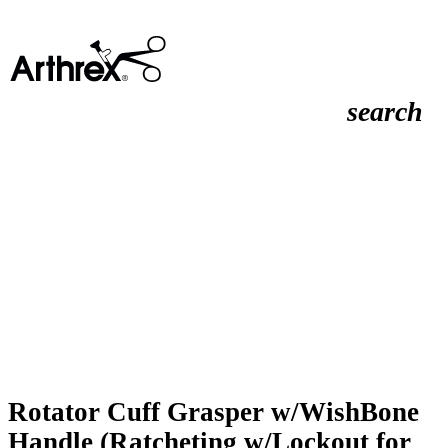
search
Rotator Cuff Grasper w/WishBone
Handle (Ratcheting w/Lockout for