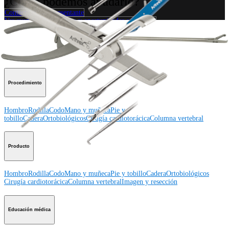
¿Cómo podemos ayudarlo?
Contacte a un representante
Ver eventos, laboratorios y oportunidades educativas
Regístrese para recibir: ¿Qué hay de nuevo en Arthrex?
Conéctese con nosotros
Procedimiento
Hombro
Rodilla
Codo
Mano y muñeca
Pie y
tobillo
Cadera
Ortobiológicos
Cirugía cardiotorácica
Columna vertebral
Producto
Hombro
Rodilla
Codo
Mano y muñeca
Pie y tobillo
Cadera
Ortobiológicos
Cirugía cardiotorácica
Columna vertebral
Imagen y resección
Educación médica