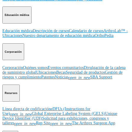
Educación médica
Educación médica
Descripción de cursos
Calendario de cursos
ArthroLab™ -
Ubicaciones
Nuestro departamento de educación médica
OrthoPedia
Corporación
Corporación
Quiénes somos
Eventos comunitarios
Divulgación de la cadena
de suministro global
Ubicaciones
Becas
Seguridad de productos
Gestión de
riesgos y cumplimiento
Patentes
Noticias
SBA Support
open_in_new
Recursos
Línea directa de codificación
eDFUs (Instructions for
Use)
Global Enterprise Labeling System (GELS)
Unique
open_in_new
Device Identifier (UDI)
Solicitud para exhibiciones, congresos y
talleres
Rep Site
The Arthrex Surgeon App
open_in_new
open_in_new