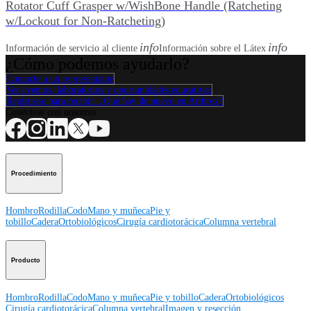
Rotator Cuff Grasper w/WishBone Handle (Ratcheting
w/Lockout for Non-Ratcheting)
info
info
Información de servicio al cliente
Información sobre el Látex
¿Cómo podemos ayudarlo?
Contacte a un representante
Ver eventos, laboratorios y oportunidades educativas
Regístrese para recibir: ¿Qué hay de nuevo en Arthrex?
Conéctese con nosotros
Procedimiento
Hombro
Rodilla
Codo
Mano y muñeca
Pie y
tobillo
Cadera
Ortobiológicos
Cirugía cardiotorácica
Columna vertebral
Producto
Hombro
Rodilla
Codo
Mano y muñeca
Pie y tobillo
Cadera
Ortobiológicos
Cirugía cardiotorácica
Columna vertebral
Imagen y resección