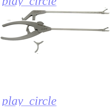
play_circle
Knotless Medial and Lateral Row Rotator Cuff Repair
Stephen S. Burkhart, MD
10:28 | English | 09/11/2019 | VID1-000239-en-US A
hide_image
play_circle