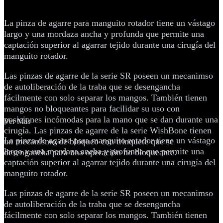
rotador
La pinza de agarre para manguito rotador tiene un vástago
largo y una mordaza ancha y profunda que permite una
captación superior al agarrar tejido durante una cirugía del
manguito rotador.
Las pinzas de agarre de la serie SR poseen un mecanimso
de autoliberación de la traba que se desengancha
fácilmente con solo separar los mangos. También tienen
mangos no bloqueantes para facilidar su uso con
posiciones incómodas para la mano que se dan durante una
Ver Más
cirugía. Las pinzas de agarre de la serie WishBone tienen
La pinza de agarre para manguito rotador tiene un vástago
un mecanismo de bloqueo con trinquete que se
largo y una mordaza ancha y profunda que permite una
desengancha para una operación no bloqueante.
captación superior al agarrar tejido durante una cirugía del
manguito rotador.
Las pinzas de agarre de la serie SR poseen un mecanimso
de autoliberación de la traba que se desengancha
fácilmente con solo separar los mangos. También tienen