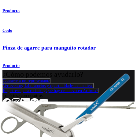
Producto
Codo
Pinza de agarre para manguito rotador
Producto
¿Cómo podemos ayudarlo?
Contacte a un representante
Ver eventos, laboratorios y oportunidades educativas
Regístrese para recibir: ¿Qué hay de nuevo en Arthrex?
Conéctese con nosotros
Procedimiento