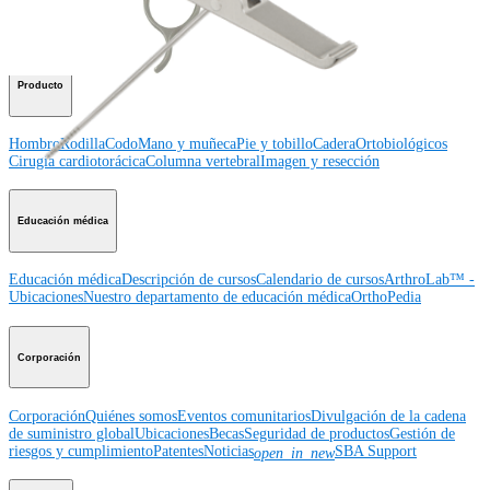
Hombro
Rodilla
Codo
Mano y muñeca
Pie y
tobillo
Cadera
Ortobiológicos
Cirugía cardiotorácica
Columna vertebral
Producto
Hombro
Rodilla
Codo
Mano y muñeca
Pie y tobillo
Cadera
Ortobiológicos
Cirugía cardiotorácica
Columna vertebral
Imagen y resección
Educación médica
Educación médica
Descripción de cursos
Calendario de cursos
ArthroLab™ -
Ubicaciones
Nuestro departamento de educación médica
OrthoPedia
Corporación
Corporación
Quiénes somos
Eventos comunitarios
Divulgación de la cadena
de suministro global
Ubicaciones
Becas
Seguridad de productos
Gestión de
riesgos y cumplimiento
Patentes
Noticias
SBA Support
open_in_new