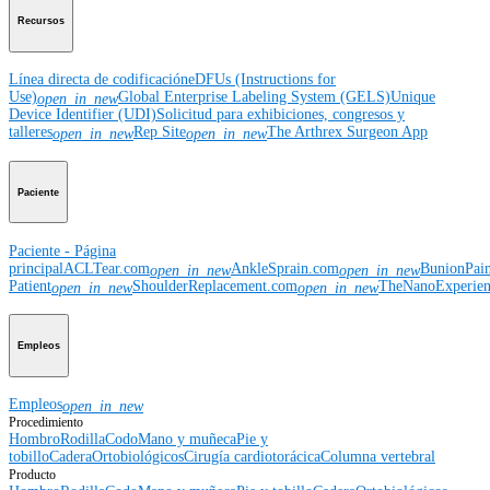
Recursos
Línea directa de codificación
eDFUs (Instructions for
Use)
Global Enterprise Labeling System (GELS)
Unique
open_in_new
Device Identifier (UDI)
Solicitud para exhibiciones, congresos y
talleres
Rep Site
The Arthrex Surgeon App
open_in_new
open_in_new
Paciente
Paciente - Página
principal
ACLTear.com
AnkleSprain.com
BunionPai
open_in_new
open_in_new
Patient
ShoulderReplacement.com
TheNanoExperie
open_in_new
open_in_new
Empleos
Empleos
open_in_new
Procedimiento
Hombro
Rodilla
Codo
Mano y muñeca
Pie y
tobillo
Cadera
Ortobiológicos
Cirugía cardiotorácica
Columna vertebral
Producto