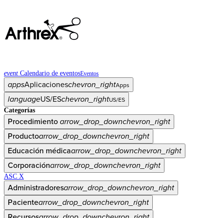
event
Calendario de eventos
Eventos
apps
Aplicaciones
chevron_right
Apps
language
US/ES
chevron_right
US/ES
Categorías
Procedimiento
arrow_drop_down
chevron_right
Producto
arrow_drop_down
chevron_right
Educación médica
arrow_drop_down
chevron_right
Corporación
arrow_drop_down
chevron_right
ASC X
Administradores
arrow_drop_down
chevron_right
Paciente
arrow_drop_down
chevron_right
Recursos
arrow_drop_down
chevron_right