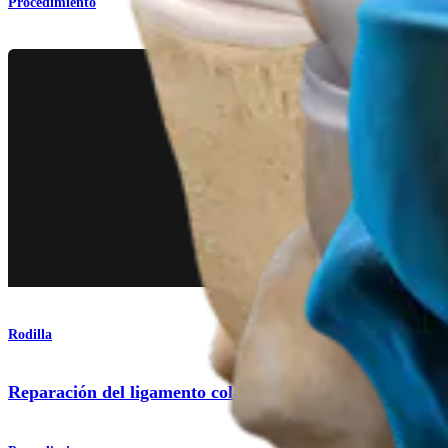
Procedimiento
Rodilla
Reparación del ligamento colateral lateral (LCL) y del á