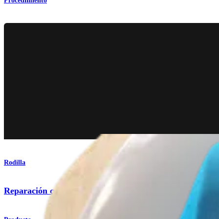
Procedimiento
Rodilla
Reparación con el implante TightRope® con suturas F