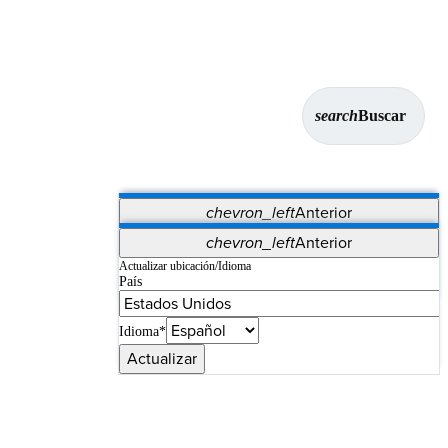
search
Buscar
chevron_left
Anterior
Aplicaciones
chevron_left
Anterior
Vet Systems
OrthoPedia Patient
SAP
Actualizar ubicación/Idioma
País
Supplier Portal
Synergy Imaging & Resection
Idioma*
Actualizar