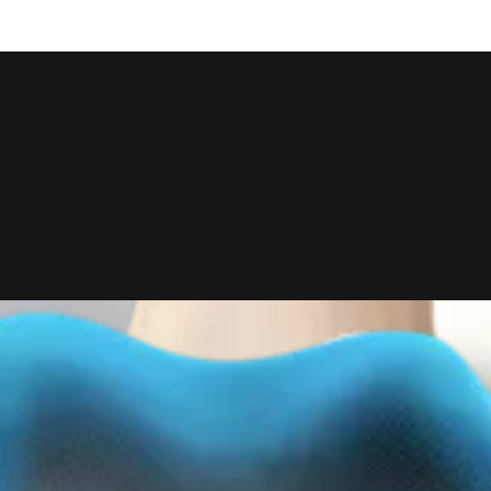
iberRing™