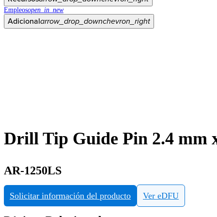
Empleos
open_in_new
Adicional
arrow_drop_down
chevron_right
Drill Tip Guide Pin 2.4 mm
AR-1250LS
Solicitar información del producto
Ver eDFU