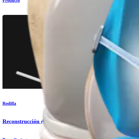
Producto
Rodilla
Reconstrucción del LCA con autoinjerto de isquiotibiale