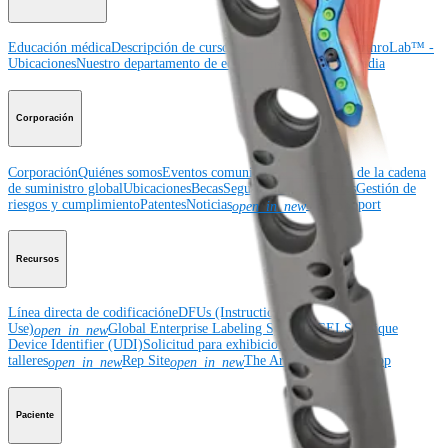
Educación médica
Descripción de cursos
Calendario de cursos
ArthroLab™ -
Ubicaciones
Nuestro departamento de educación médica
OrthoPedia
Corporación
Corporación
Quiénes somos
Eventos comunitarios
Divulgación de la cadena
de suministro global
Ubicaciones
Becas
Seguridad de productos
Gestión de
riesgos y cumplimiento
Patentes
Noticias
SBA Support
open_in_new
Recursos
Línea directa de codificación
eDFUs (Instructions for
Use)
Global Enterprise Labeling System (GELS)
Unique
open_in_new
Device Identifier (UDI)
Solicitud para exhibiciones, congresos y
talleres
Rep Site
The Arthrex Surgeon App
open_in_new
open_in_new
Paciente