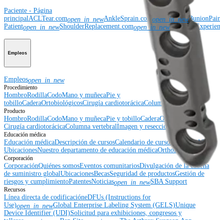
Paciente - Página
principal
ACLTear.com
AnkleSprain.com
BunionPai
open_in_new
open_in_new
Patient
ShoulderReplacement.com
TheNanoExperie
open_in_new
open_in_new
Empleos
Empleos
open_in_new
Procedimiento
Hombro
Rodilla
Codo
Mano y muñeca
Pie y
tobillo
Cadera
Ortobiológicos
Cirugía cardiotorácica
Columna vertebral
Producto
Hombro
Rodilla
Codo
Mano y muñeca
Pie y tobillo
Cadera
Ortobiológicos
Cirugía cardiotorácica
Columna vertebral
Imagen y resección
Educación médica
Educación médica
Descripción de cursos
Calendario de cursos
ArthroLab™ -
Ubicaciones
Nuestro departamento de educación médica
OrthoPedia
Corporación
Corporación
Quiénes somos
Eventos comunitarios
Divulgación de la cadena
de suministro global
Ubicaciones
Becas
Seguridad de productos
Gestión de
riesgos y cumplimiento
Patentes
Noticias
SBA Support
open_in_new
Recursos
Línea directa de codificación
eDFUs (Instructions for
Use)
Global Enterprise Labeling System (GELS)
Unique
open_in_new
Device Identifier (UDI)
Solicitud para exhibiciones, congresos y