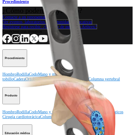
Procedimiento
¿Cómo podemos ayudarlo?
Contacte a un representante
Ver eventos, laboratorios y oportunidades educativas
Regístrese para recibir: ¿Qué hay de nuevo en Arthrex?
Conéctese con nosotros
Procedimiento
Hombro
Rodilla
Codo
Mano y muñeca
Pie y
tobillo
Cadera
Ortobiológicos
Cirugía cardiotorácica
Columna vertebral
Producto
Hombro
Rodilla
Codo
Mano y muñeca
Pie y tobillo
Cadera
Ortobiológicos
Cirugía cardiotorácica
Columna vertebral
Imagen y resección
Educación médica