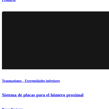
Producto
Traumatismo - Extremidades inferiores
Sistema de placas para el húmero proximal