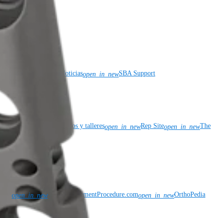
y cumplimiento
Patentes
Noticias
SBA Support
open_in_new
para exhibiciones, congresos y talleres
Rep Site
The
open_in_new
open_in_new
n.com
KneeReplacementProcedure.com
OrthoPedia
open_in_new
open_in_new