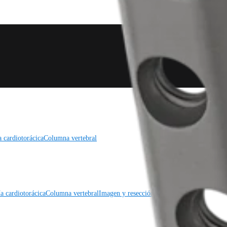
a cardiotorácica
Columna vertebral
a cardiotorácica
Columna vertebral
Imagen y resección