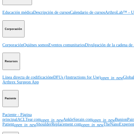
Educación médica
Descripción de cursos
Calendario de cursos
ArthroLab™ - Ub
Corporación
Corporación
Quiénes somos
Eventos comunitarios
Divulgación de la cadena de 
Recursos
Línea directa de codificación
eDFUs (Instructions for Use)
Globa
open_in_new
Arthrex Surgeon App
Paciente
Paciente - Página
principal
ACLTear.com
AnkleSprain.com
BunionPai
open_in_new
open_in_new
Patient
ShoulderReplacement.com
TheNanoExperie
open_in_new
open_in_new