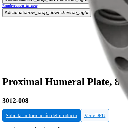
Empleos
open_in_new
Adicional
arrow_drop_down
chevron_right
Proximal Humeral Plate, 8-
3012-008
Solicitar información del producto
Ver eDFU