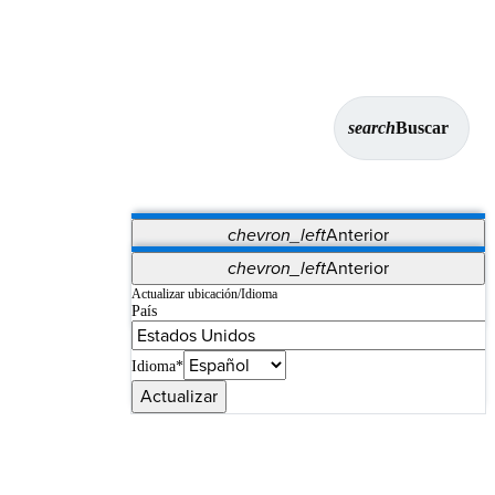
search
Buscar
chevron_left
Anterior
Aplicaciones
chevron_left
Anterior
Vet Systems
OrthoPedia Patient
SAP
Actualizar ubicación/Idioma
País
Supplier Portal
Synergy Imaging & Resection
Idioma*
Actualizar