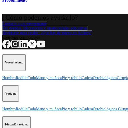
Procedimiento
¿Cómo podemos ayudarlo?
Contacte a un representante
Ver eventos, laboratorios y oportunidades educativas
Regístrese para recibir: ¿Qué hay de nuevo en Arthrex?
Conéctese con nosotros
Procedimiento
Hombro
Rodilla
Codo
Mano y muñeca
Pie y tobillo
Cadera
Ortobiológicos
Cirugí
Producto
Hombro
Rodilla
Codo
Mano y muñeca
Pie y tobillo
Cadera
Ortobiológicos
Cirugí
Educación médica