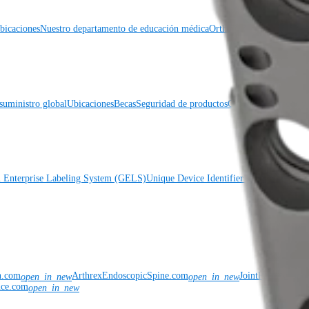
icaciones
Nuestro departamento de educación médica
OrthoPedia
suministro global
Ubicaciones
Becas
Seguridad de productos
Gestión de riesgos 
l Enterprise Labeling System (GELS)
Unique Device Identifier (UDI)
Solicitud 
n.com
ArthrexEndoscopicSpine.com
JointPreservatio
open_in_new
open_in_new
nce.com
open_in_new