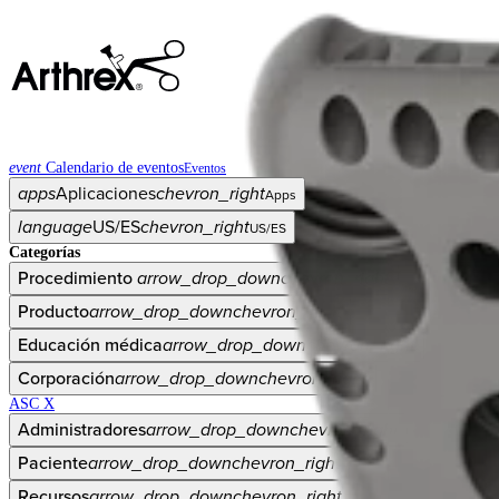
event
Calendario de eventos
Eventos
apps
Aplicaciones
chevron_right
Apps
language
US/ES
chevron_right
US/ES
Categorías
Procedimiento
arrow_drop_down
chevron_right
Producto
arrow_drop_down
chevron_right
Educación médica
arrow_drop_down
chevron_right
Corporación
arrow_drop_down
chevron_right
ASC X
Administradores
arrow_drop_down
chevron_right
Paciente
arrow_drop_down
chevron_right
Recursos
arrow_drop_down
chevron_right