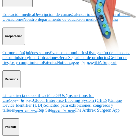
Educación médica
Descripción de cursos
Calendario de cursos
ArthroLab™ -
Ubicaciones
Nuestro departamento de educación médica
OrthoPedia
Corporación
Corporación
Quiénes somos
Eventos comunitarios
Divulgación de la cadena
de suministro global
Ubicaciones
Becas
Seguridad de productos
Gestión de
riesgos y cumplimiento
Patentes
Noticias
SBA Support
open_in_new
Recursos
Línea directa de codificación
eDFUs (Instructions for
Use)
Global Enterprise Labeling System (GELS)
Unique
open_in_new
Device Identifier (UDI)
Solicitud para exhibiciones, congresos y
talleres
Rep Site
The Arthrex Surgeon App
open_in_new
open_in_new
Paciente