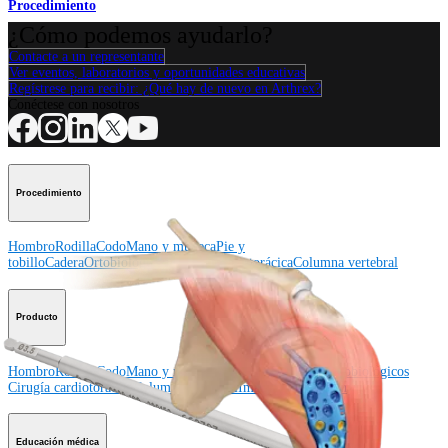
Procedimiento
¿Cómo podemos ayudarlo?
Contacte a un representante
Ver eventos, laboratorios y oportunidades educativas
Regístrese para recibir: ¿Qué hay de nuevo en Arthrex?
Conéctese con nosotros
Procedimiento
Hombro
Rodilla
Codo
Mano y muñeca
Pie y
tobillo
Cadera
Ortobiológicos
Cirugía cardiotorácica
Columna vertebral
Producto
Hombro
Rodilla
Codo
Mano y muñeca
Pie y tobillo
Cadera
Ortobiológicos
Cirugía cardiotorácica
Columna vertebral
Imagen y resección
Educación médica