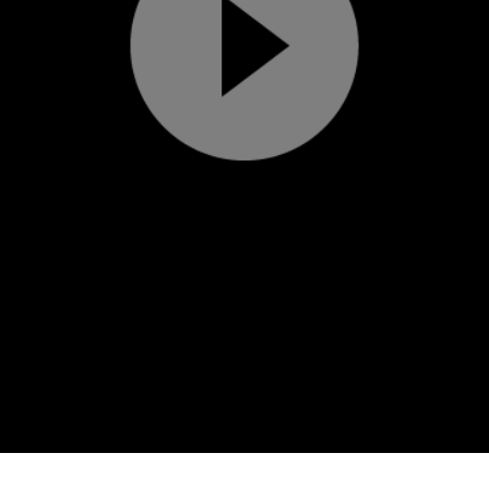
Play
Video