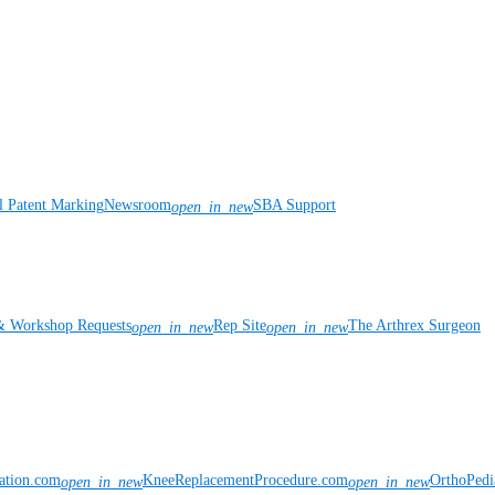
l Patent Marking
Newsroom
SBA Support
open_in_new
& Workshop Requests
Rep Site
The Arthrex Surgeon
open_in_new
open_in_new
vation.com
KneeReplacementProcedure.com
OrthoPedi
open_in_new
open_in_new