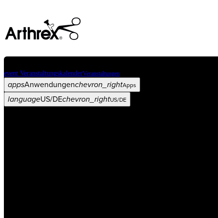
event
Veranstaltungskalender
Veranstaltungen
apps
Anwendungen
chevron_right
Apps
language
US/DE
chevron_right
US/DE
Kategorien
Operationsverfahren
arrow_drop_down
chevron_right
Produkt
arrow_drop_down
chevron_right
Medical Education
arrow_drop_down
chevron_right
Unternehmen
arrow_drop_down
chevron_right
ASC X
Verwaltung
arrow_drop_down
chevron_right
Patient:in
arrow_drop_down
chevron_right