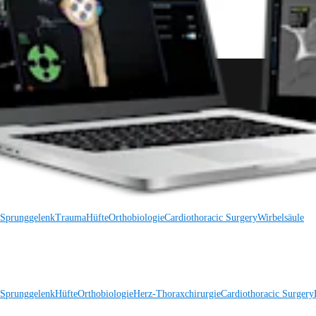
 Sprunggelenk
Trauma
Hüfte
Orthobiologie
Cardiothoracic Surgery
Wirbelsäule
 Sprunggelenk
Hüfte
Orthobiologie
Herz-Thoraxchirurgie
Cardiothoracic Surgery