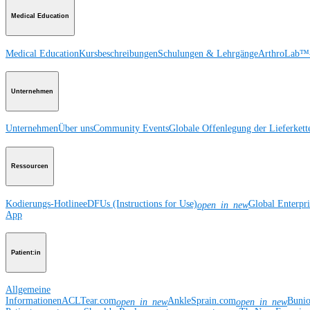
Medical Education
Medical Education
Kursbeschreibungen
Schulungen & Lehrgänge
ArthroLab™-
Unternehmen
Unternehmen
Über uns
Community Events
Globale Offenlegung der Lieferkett
Ressourcen
Kodierungs-Hotline
eDFUs (Instructions for Use)
Global Enterpr
open_in_new
App
Patient:in
Allgemeine
Informationen
ACLTear.com
AnkleSprain.com
Buni
open_in_new
open_in_new