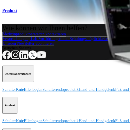
Produkt
Wie können wir Ihnen helfen?
Medizinproduktberater:in kontaktieren
Veranstaltungen, Lab-Vorführungen und Schulungsmöglichkeiten ansehen
Unseren Newsletter abonnieren
Besuchen Sie uns
Operationsverfahren
Schulter
Knie
Ellenbogen
Schulterendoprothetik
Hand und Handgelenk
Fuß und
Produkt
Schulter
Knie
Ellenbogen
Schulterendoprothetik
Hand und Handgelenk
Fuß und