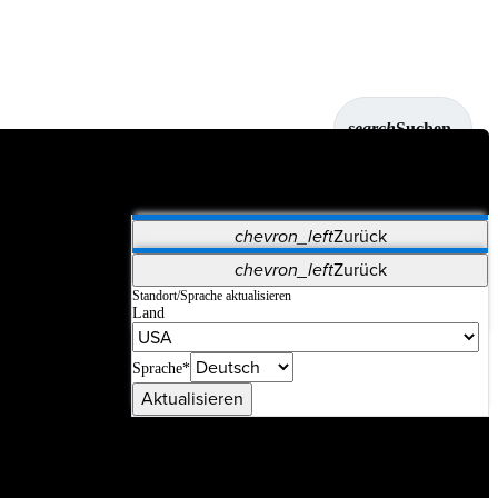
search
Suchen
chevron_left
Zurück
Anwendungen
chevron_left
Zurück
Vet Systems
OrthoPedia Patient
SAP
Standort/Sprache aktualisieren
Land
Supplier Portal
Synergy-Bildgebung und -Resektion
Sprache*
Aktualisieren