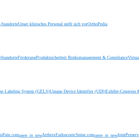
Standorte
Unser klinisches Personal stellt sich vor
OrthoPedia
e
Standorte
Förderung
Produktsicherheit
Risikomanagement & Compliance
Virtua
ise Labeling System (GELS)
Unique Device Identifier (UDI)
Exhibit-Congress 
onPain.com
ArthrexEndoscopicSpine.com
JointPreser
open_in_new
open_in_new