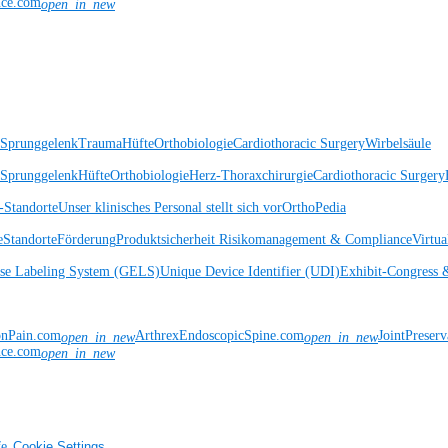
nce.com
open_in_new
 Sprunggelenk
Trauma
Hüfte
Orthobiologie
Cardiothoracic Surgery
Wirbelsäule
 Sprunggelenk
Hüfte
Orthobiologie
Herz-Thoraxchirurgie
Cardiothoracic Surgery
Standorte
Unser klinisches Personal stellt sich vor
OrthoPedia
e
Standorte
Förderung
Produktsicherheit
Risikomanagement & Compliance
Virtua
ise Labeling System (GELS)
Unique Device Identifier (UDI)
Exhibit-Congress 
onPain.com
ArthrexEndoscopicSpine.com
JointPreser
open_in_new
open_in_new
nce.com
open_in_new
fe
Cookie Settings