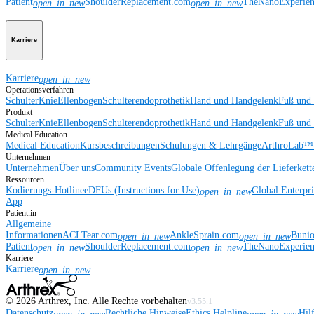
Patient
ShoulderReplacement.com
TheNanoExperie
open_in_new
open_in_new
Karriere
Karriere
open_in_new
Operationsverfahren
Schulter
Knie
Ellenbogen
Schulterendoprothetik
Hand und Handgelenk
Fuß und
Produkt
Schulter
Knie
Ellenbogen
Schulterendoprothetik
Hand und Handgelenk
Fuß und
Medical Education
Medical Education
Kursbeschreibungen
Schulungen & Lehrgänge
ArthroLab™-
Unternehmen
Unternehmen
Über uns
Community Events
Globale Offenlegung der Lieferkett
Ressourcen
Kodierungs-Hotline
eDFUs (Instructions for Use)
Global Enterpr
open_in_new
App
Patient:in
Allgemeine
Informationen
ACLTear.com
AnkleSprain.com
Buni
open_in_new
open_in_new
Patient
ShoulderReplacement.com
TheNanoExperie
open_in_new
open_in_new
Karriere
Karriere
open_in_new
©
2026
Arthrex, Inc. Alle Rechte vorbehalten
v3.55.1
Datenschutz
Rechtliche Hinweise
Ethics Helpline
Hil