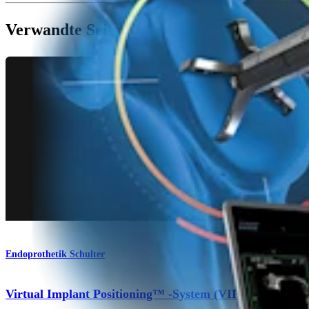
Verwandte Seiten
Endoprothetik Schulter
Virtual Implant Positioning™ -System (VIP™)