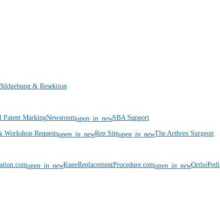
Bildgebung & Resektion
l Patent Marking
Newsroom
SBA Support
open_in_new
& Workshop Requests
Rep Site
The Arthrex Surgeon
open_in_new
open_in_new
vation.com
KneeReplacementProcedure.com
OrthoPedi
open_in_new
open_in_new