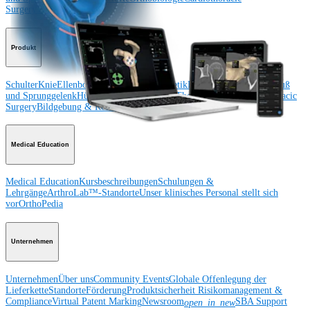
Surgery
Wirbelsäule
Produkt
Schulter
Knie
Ellenbogen
Schulterendoprothetik
Hand und Handgelenk
Fuß
und Sprunggelenk
Hüfte
Orthobiologie
Herz-Thoraxchirurgie
Cardiothoracic
Surgery
Bildgebung & Resektion
Medical Education
Medical Education
Kursbeschreibungen
Schulungen &
Lehrgänge
ArthroLab™-Standorte
Unser klinisches Personal stellt sich
vor
OrthoPedia
Unternehmen
Unternehmen
Über uns
Community Events
Globale Offenlegung der
Lieferkette
Standorte
Förderung
Produktsicherheit
Risikomanagement &
Compliance
Virtual Patent Marking
Newsroom
SBA Support
open_in_new