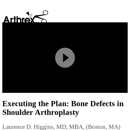
search
Play
Video
Executing the Plan: Bone Defects in
Shoulder Arthroplasty
Laurence D. Higgins, MD, MBA, (Boston, MA)