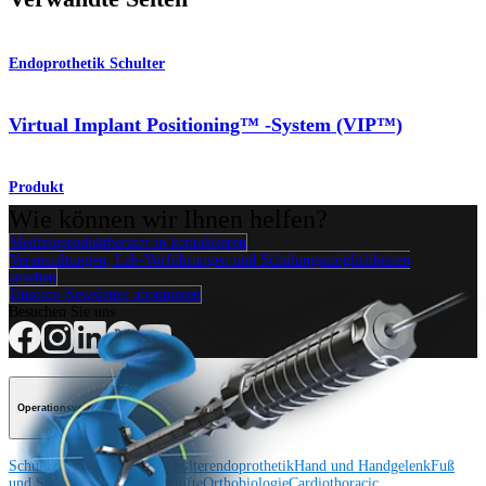
Endoprothetik Schulter
Virtual Implant Positioning™ -System (VIP™)
Produkt
Wie können wir Ihnen helfen?
Medizinproduktberater:in kontaktieren
Veranstaltungen, Lab-Vorführungen und Schulungsmöglichkeiten
ansehen
Unseren Newsletter abonnieren
Besuchen Sie uns
Operationsverfahren
Schulter
Knie
Ellenbogen
Schulterendoprothetik
Hand und Handgelenk
Fuß
und Sprunggelenk
Trauma
Hüfte
Orthobiologie
Cardiothoracic