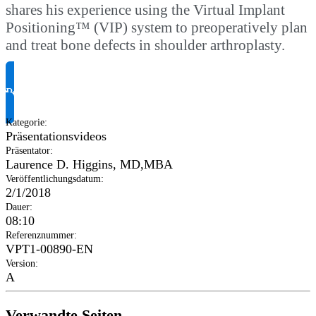
shares his experience using the Virtual Implant
Positioning™ (VIP) system to preoperatively plan
and treat bone defects in shoulder arthroplasty.
Produktinformationen anfragen
Kategorie
:
Präsentationsvideos
Präsentator
:
Laurence D. Higgins, MD,MBA
Veröffentlichungsdatum
:
2/1/2018
Dauer
:
08:10
Referenznummer
:
VPT1-00890-EN
Version
:
A
Verwandte Seiten