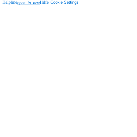
Helpline
Hilfe
Cookie Settings
open_in_new