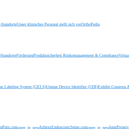
Standorte
Unser klinisches Personal stellt sich vor
OrthoPedia
e
Standorte
Förderung
Produktsicherheit
Risikomanagement & Compliance
Virtua
ise Labeling System (GELS)
Unique Device Identifier (UDI)
Exhibit-Congress 
onPain.com
ArthrexEndoscopicSpine.com
JointPreser
open_in_new
open_in_new