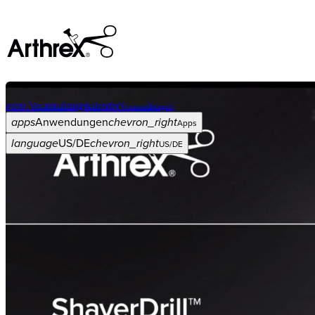
event
Veranstaltungskalender
Veranstaltungen
apps
Anwendungen
chevron_right
Apps
language
US/DE
chevron_right
US/DE
Kategorien
Operationsverfahren
arrow_drop_down
chevron_right
Produkt
arrow_drop_down
chevron_right
Medical Education
arrow_drop_down
chevron_right
Unternehmen
arrow_drop_down
chevron_right
ASC X
Verwaltung
arrow_drop_down
chevron_right
Patient:in
arrow_drop_down
chevron_right
Ressourcen
arrow_drop_down
chevron_right