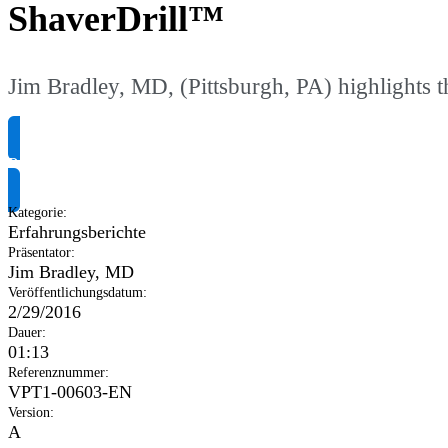
ShaverDrill™
Jim Bradley, MD, (Pittsburgh, PA) highlights t
Produktinformationen anfragen
Kategorie
:
Erfahrungsberichte
Präsentator
:
Jim Bradley, MD
Veröffentlichungsdatum
:
2/29/2016
Dauer
:
01:13
Referenznummer
:
VPT1-00603-EN
Version
:
A