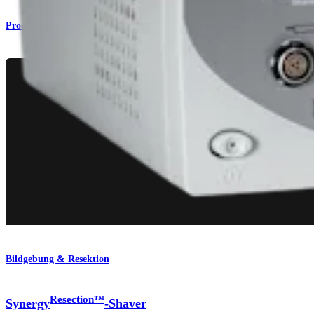
Produkt
Bildgebung & Resektion
Resection™
Synergy
-Shaver