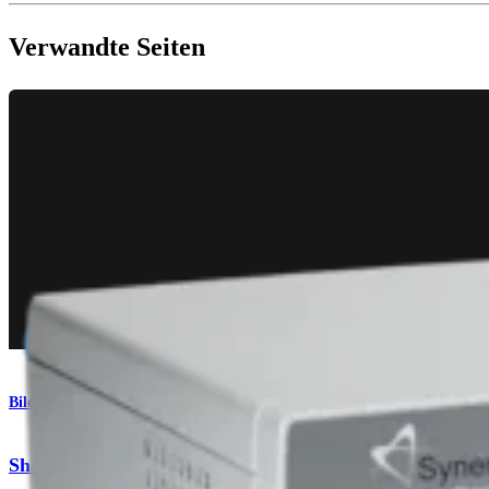
Verwandte Seiten
Bildgebung & Resektion
ShaverDrill™