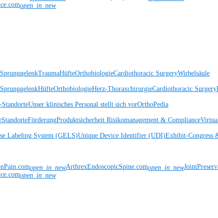
nce.com
open_in_new
 Sprunggelenk
Trauma
Hüfte
Orthobiologie
Cardiothoracic Surgery
Wirbelsäule
 Sprunggelenk
Hüfte
Orthobiologie
Herz-Thoraxchirurgie
Cardiothoracic Surgery
Standorte
Unser klinisches Personal stellt sich vor
OrthoPedia
e
Standorte
Förderung
Produktsicherheit
Risikomanagement & Compliance
Virtua
ise Labeling System (GELS)
Unique Device Identifier (UDI)
Exhibit-Congress 
onPain.com
ArthrexEndoscopicSpine.com
JointPreser
open_in_new
open_in_new
nce.com
open_in_new