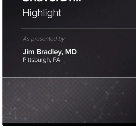
Karriere
open_in_new
Mehr
arrow_drop_down
chevron_right