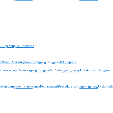
Bildgebung & Resektion
l Patent Marking
Newsroom
SBA Support
open_in_new
& Workshop Requests
Rep Site
The Arthrex Surgeon
open_in_new
open_in_new
vation.com
KneeReplacementProcedure.com
OrthoPedi
open_in_new
open_in_new