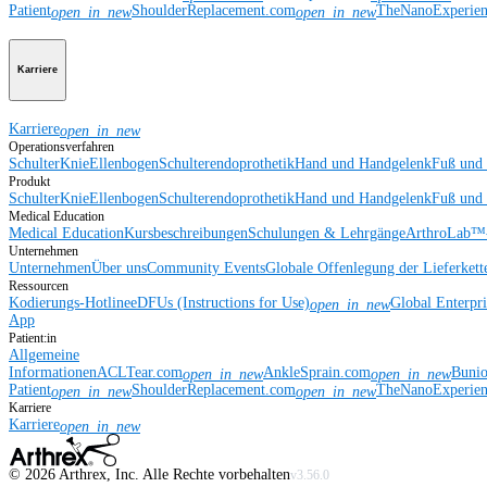
Patient
ShoulderReplacement.com
TheNanoExperie
open_in_new
open_in_new
Karriere
Karriere
open_in_new
Operationsverfahren
Schulter
Knie
Ellenbogen
Schulterendoprothetik
Hand und Handgelenk
Fuß und
Produkt
Schulter
Knie
Ellenbogen
Schulterendoprothetik
Hand und Handgelenk
Fuß und
Medical Education
Medical Education
Kursbeschreibungen
Schulungen & Lehrgänge
ArthroLab™-
Unternehmen
Unternehmen
Über uns
Community Events
Globale Offenlegung der Lieferkett
Ressourcen
Kodierungs-Hotline
eDFUs (Instructions for Use)
Global Enterpr
open_in_new
App
Patient:in
Allgemeine
Informationen
ACLTear.com
AnkleSprain.com
Buni
open_in_new
open_in_new
Patient
ShoulderReplacement.com
TheNanoExperie
open_in_new
open_in_new
Karriere
Karriere
open_in_new
©
2026
Arthrex, Inc. Alle Rechte vorbehalten
v3.56.0