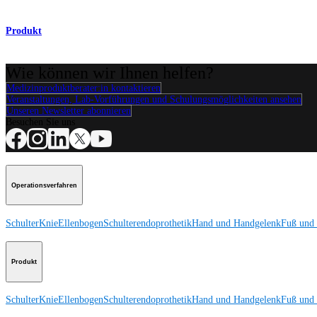
Produkt
Wie können wir Ihnen helfen?
Medizinproduktberater:in kontaktieren
Veranstaltungen, Lab-Vorführungen und Schulungsmöglichkeiten ansehen
Unseren Newsletter abonnieren
Besuchen Sie uns
Operationsverfahren
Schulter
Knie
Ellenbogen
Schulterendoprothetik
Hand und Handgelenk
Fuß und
Produkt
Schulter
Knie
Ellenbogen
Schulterendoprothetik
Hand und Handgelenk
Fuß und