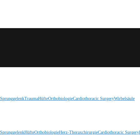
 Sprunggelenk
Trauma
Hüfte
Orthobiologie
Cardiothoracic Surgery
Wirbelsäule
 Sprunggelenk
Hüfte
Orthobiologie
Herz-Thoraxchirurgie
Cardiothoracic Surgery