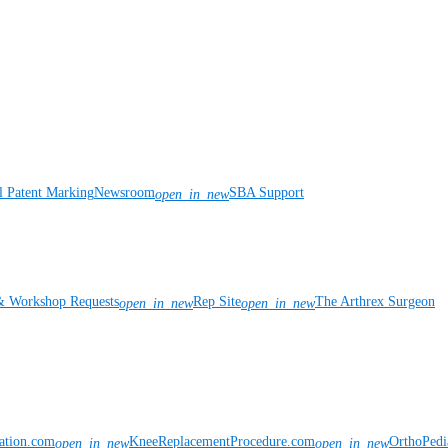
l Patent Marking
Newsroom
SBA Support
open_in_new
& Workshop Requests
Rep Site
The Arthrex Surgeon
open_in_new
open_in_new
vation.com
KneeReplacementProcedure.com
OrthoPedi
open_in_new
open_in_new