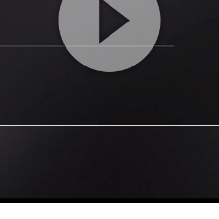
Play
Video