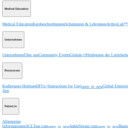
Medical Education
Medical Education
Kursbeschreibungen
Schulungen & Lehrgänge
ArthroLab™-
Unternehmen
Unternehmen
Über uns
Community Events
Globale Offenlegung der Lieferkett
Ressourcen
Kodierungs-Hotline
eDFUs (Instructions for Use)
Global Enterpr
open_in_new
App
Patient:in
Allgemeine
Informationen
ACLTear.com
AnkleSprain.com
Buni
open_in_new
open_in_new