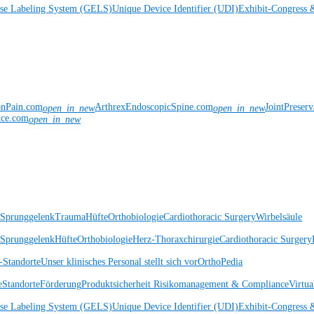
ise Labeling System (GELS)
Unique Device Identifier (UDI)
Exhibit-Congress 
onPain.com
ArthrexEndoscopicSpine.com
JointPreser
open_in_new
open_in_new
nce.com
open_in_new
 Sprunggelenk
Trauma
Hüfte
Orthobiologie
Cardiothoracic Surgery
Wirbelsäule
 Sprunggelenk
Hüfte
Orthobiologie
Herz-Thoraxchirurgie
Cardiothoracic Surgery
Standorte
Unser klinisches Personal stellt sich vor
OrthoPedia
e
Standorte
Förderung
Produktsicherheit
Risikomanagement & Compliance
Virtua
ise Labeling System (GELS)
Unique Device Identifier (UDI)
Exhibit-Congress 