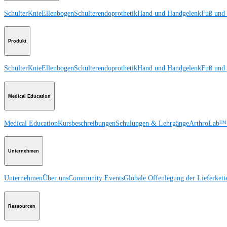
Schulter
Knie
Ellenbogen
Schulterendoprothetik
Hand und Handgelenk
Fuß und
Produkt
Schulter
Knie
Ellenbogen
Schulterendoprothetik
Hand und Handgelenk
Fuß und
Medical Education
Medical Education
Kursbeschreibungen
Schulungen & Lehrgänge
ArthroLab™-
Unternehmen
Unternehmen
Über uns
Community Events
Globale Offenlegung der Lieferkett
Ressourcen