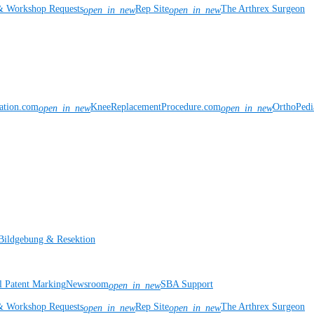
& Workshop Requests
Rep Site
The Arthrex Surgeon
open_in_new
open_in_new
vation.com
KneeReplacementProcedure.com
OrthoPedi
open_in_new
open_in_new
Bildgebung & Resektion
l Patent Marking
Newsroom
SBA Support
open_in_new
& Workshop Requests
Rep Site
The Arthrex Surgeon
open_in_new
open_in_new