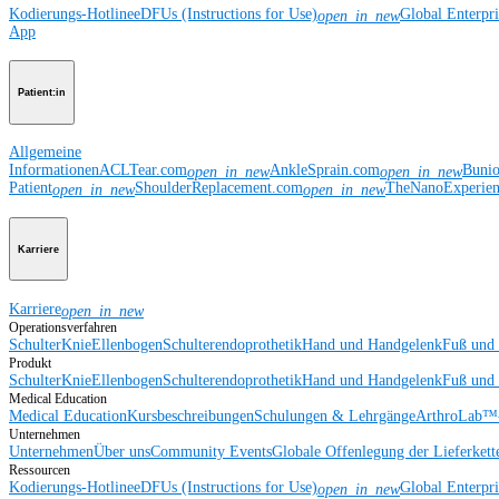
Kodierungs-Hotline
eDFUs (Instructions for Use)
Global Enterpr
open_in_new
App
Patient:in
Allgemeine
Informationen
ACLTear.com
AnkleSprain.com
Buni
open_in_new
open_in_new
Patient
ShoulderReplacement.com
TheNanoExperie
open_in_new
open_in_new
Karriere
Karriere
open_in_new
Operationsverfahren
Schulter
Knie
Ellenbogen
Schulterendoprothetik
Hand und Handgelenk
Fuß und
Produkt
Schulter
Knie
Ellenbogen
Schulterendoprothetik
Hand und Handgelenk
Fuß und
Medical Education
Medical Education
Kursbeschreibungen
Schulungen & Lehrgänge
ArthroLab™-
Unternehmen
Unternehmen
Über uns
Community Events
Globale Offenlegung der Lieferkett
Ressourcen
Kodierungs-Hotline
eDFUs (Instructions for Use)
Global Enterpr
open_in_new