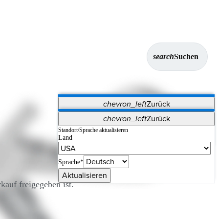
search
Suchen
chevron_left
Zurück
Anwendungen
chevron_left
Zurück
Vet Systems
OrthoPedia Patient
SAP
Standort/Sprache aktualisieren
Land
Supplier Portal
Synergy-Bildgebung und -Resektion
Sprache*
Aktualisieren
auf freigegeben ist.