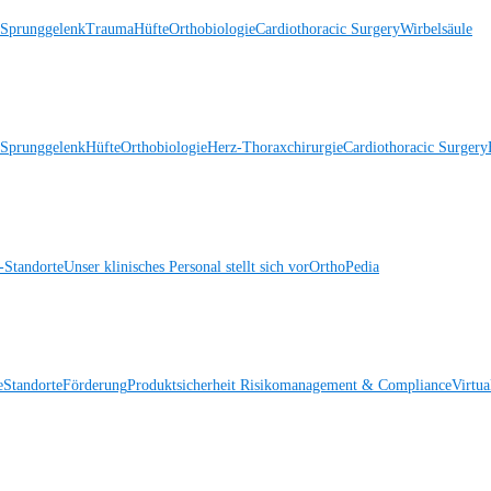
 Sprunggelenk
Trauma
Hüfte
Orthobiologie
Cardiothoracic Surgery
Wirbelsäule
 Sprunggelenk
Hüfte
Orthobiologie
Herz-Thoraxchirurgie
Cardiothoracic Surgery
Standorte
Unser klinisches Personal stellt sich vor
OrthoPedia
e
Standorte
Förderung
Produktsicherheit
Risikomanagement & Compliance
Virtua