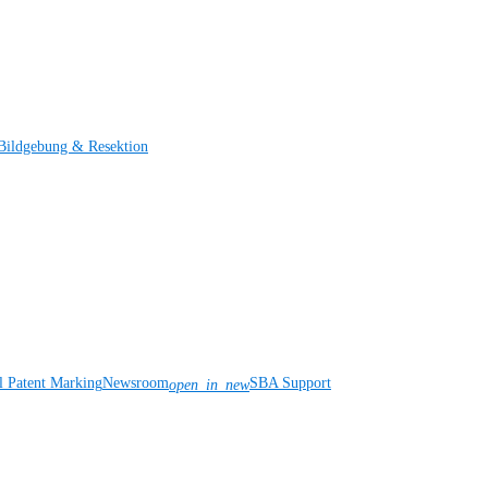
Bildgebung & Resektion
l Patent Marking
Newsroom
SBA Support
open_in_new