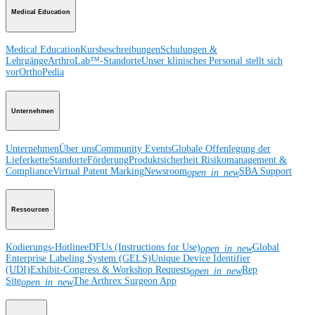
Medical Education
Medical Education
Kursbeschreibungen
Schulungen &
Lehrgänge
ArthroLab™-Standorte
Unser klinisches Personal stellt sich
vor
OrthoPedia
Unternehmen
Unternehmen
Über uns
Community Events
Globale Offenlegung der
Lieferkette
Standorte
Förderung
Produktsicherheit
Risikomanagement &
Compliance
Virtual Patent Marking
Newsroom
SBA Support
open_in_new
Ressourcen
Kodierungs-Hotline
eDFUs (Instructions for Use)
Global
open_in_new
Enterprise Labeling System (GELS)
Unique Device Identifier
(UDI)
Exhibit-Congress & Workshop Requests
Rep
open_in_new
Site
The Arthrex Surgeon App
open_in_new