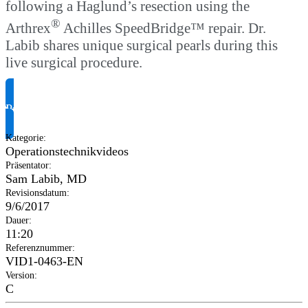
following a Haglund’s resection using the
®
Arthrex
Achilles SpeedBridge™ repair. Dr.
Labib shares unique surgical pearls during this
live surgical procedure.
Produktinformationen anfragen
Kategorie
:
Operationstechnikvideos
Präsentator
:
Sam Labib, MD
Revisionsdatum
:
9/6/2017
Dauer
:
11:20
Referenznummer
:
VID1-0463-EN
Version
:
C