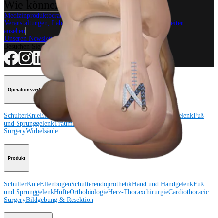
Wie können wir Ihnen helfen?
Medizinproduktberater:in kontaktieren
Veranstaltungen, Lab-Vorführungen und Schulungsmöglichkeiten
ansehen
Unseren Newsletter abonnieren
Besuchen Sie uns
Operationsverfahren
Schulter
Knie
Ellenbogen
Schulterendoprothetik
Hand und Handgelenk
Fuß
und Sprunggelenk
Trauma
Hüfte
Orthobiologie
Cardiothoracic
Surgery
Wirbelsäule
Produkt
Schulter
Knie
Ellenbogen
Schulterendoprothetik
Hand und Handgelenk
Fuß
und Sprunggelenk
Hüfte
Orthobiologie
Herz-Thoraxchirurgie
Cardiothoracic
Surgery
Bildgebung & Resektion