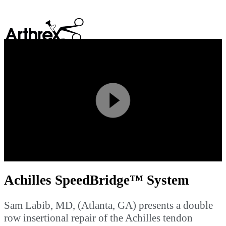
search
Play
Video
Achilles SpeedBridge™ System
Sam Labib, MD, (Atlanta, GA) presents a double
row insertional repair of the Achilles tendon