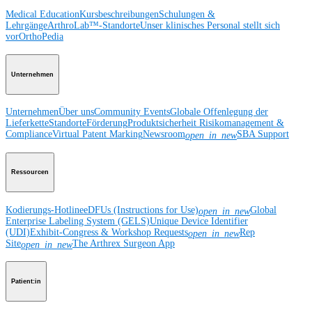
Medical Education
Kursbeschreibungen
Schulungen &
Lehrgänge
ArthroLab™-Standorte
Unser klinisches Personal stellt sich
vor
OrthoPedia
Unternehmen
Unternehmen
Über uns
Community Events
Globale Offenlegung der
Lieferkette
Standorte
Förderung
Produktsicherheit
Risikomanagement &
Compliance
Virtual Patent Marking
Newsroom
SBA Support
open_in_new
Ressourcen
Kodierungs-Hotline
eDFUs (Instructions for Use)
Global
open_in_new
Enterprise Labeling System (GELS)
Unique Device Identifier
(UDI)
Exhibit-Congress & Workshop Requests
Rep
open_in_new
Site
The Arthrex Surgeon App
open_in_new
Patient:in