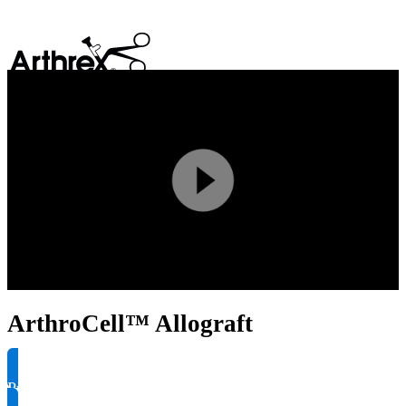
search
Play
Video
ArthroCell™ Allograft
Produktinformationen anfragen