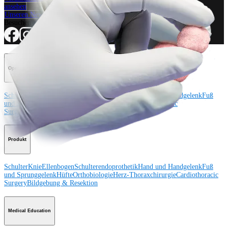
ansehen
Unseren Newsletter abonnieren
Besuchen Sie uns
Operationsverfahren
Schulter
Knie
Ellenbogen
Schulterendoprothetik
Hand und Handgelenk
Fuß
und Sprunggelenk
Trauma
Hüfte
Orthobiologie
Cardiothoracic
Surgery
Wirbelsäule
Produkt
Schulter
Knie
Ellenbogen
Schulterendoprothetik
Hand und Handgelenk
Fuß
und Sprunggelenk
Hüfte
Orthobiologie
Herz-Thoraxchirurgie
Cardiothoracic
Surgery
Bildgebung & Resektion
Medical Education