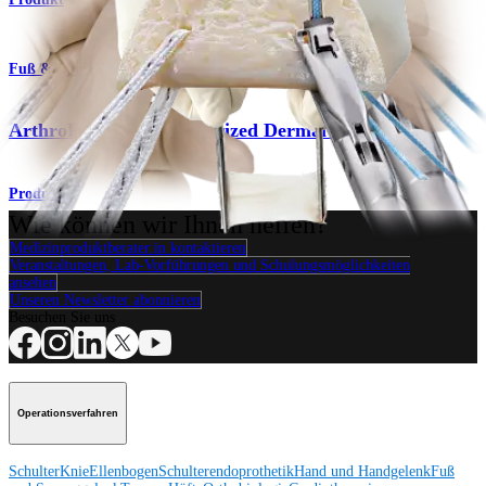
Fuß & Sprunggelenk
ArthroFLEX® Decellularized Dermal Allograft
Produkt
Wie können wir Ihnen helfen?
Medizinproduktberater:in kontaktieren
Veranstaltungen, Lab-Vorführungen und Schulungsmöglichkeiten
ansehen
Unseren Newsletter abonnieren
Besuchen Sie uns
Operationsverfahren
Schulter
Knie
Ellenbogen
Schulterendoprothetik
Hand und Handgelenk
Fuß