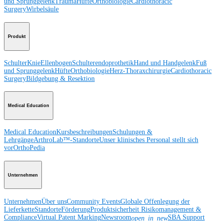
und Sprunggelenk
Trauma
Hüfte
Orthobiologie
Cardiothoracic
Surgery
Wirbelsäule
Produkt
Schulter
Knie
Ellenbogen
Schulterendoprothetik
Hand und Handgelenk
Fuß
und Sprunggelenk
Hüfte
Orthobiologie
Herz-Thoraxchirurgie
Cardiothoracic
Surgery
Bildgebung & Resektion
Medical Education
Medical Education
Kursbeschreibungen
Schulungen &
Lehrgänge
ArthroLab™-Standorte
Unser klinisches Personal stellt sich
vor
OrthoPedia
Unternehmen
Unternehmen
Über uns
Community Events
Globale Offenlegung der
Lieferkette
Standorte
Förderung
Produktsicherheit
Risikomanagement &
Compliance
Virtual Patent Marking
Newsroom
SBA Support
open_in_new