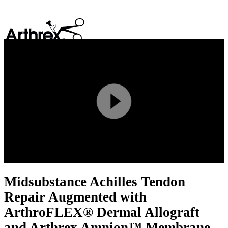
search
Play
Video
Midsubstance Achilles Tendon
Repair Augmented with
ArthroFLEX® Dermal Allograft
and Arthrex Amnion™ Membrane