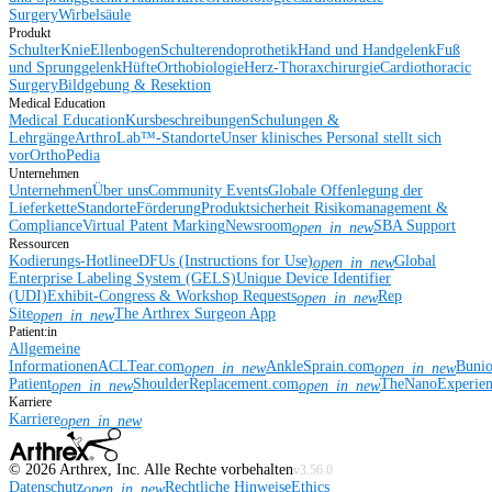
Surgery
Wirbelsäule
Produkt
Schulter
Knie
Ellenbogen
Schulterendoprothetik
Hand und Handgelenk
Fuß
und Sprunggelenk
Hüfte
Orthobiologie
Herz-Thoraxchirurgie
Cardiothoracic
Surgery
Bildgebung & Resektion
Medical Education
Medical Education
Kursbeschreibungen
Schulungen &
Lehrgänge
ArthroLab™-Standorte
Unser klinisches Personal stellt sich
vor
OrthoPedia
Unternehmen
Unternehmen
Über uns
Community Events
Globale Offenlegung der
Lieferkette
Standorte
Förderung
Produktsicherheit
Risikomanagement &
Compliance
Virtual Patent Marking
Newsroom
SBA Support
open_in_new
Ressourcen
Kodierungs-Hotline
eDFUs (Instructions for Use)
Global
open_in_new
Enterprise Labeling System (GELS)
Unique Device Identifier
(UDI)
Exhibit-Congress & Workshop Requests
Rep
open_in_new
Site
The Arthrex Surgeon App
open_in_new
Patient:in
Allgemeine
Informationen
ACLTear.com
AnkleSprain.com
Buni
open_in_new
open_in_new
Patient
ShoulderReplacement.com
TheNanoExperie
open_in_new
open_in_new
Karriere
Karriere
open_in_new
©
2026
Arthrex, Inc. Alle Rechte vorbehalten
v3.56.0
Datenschutz
Rechtliche Hinweise
Ethics
open_in_new