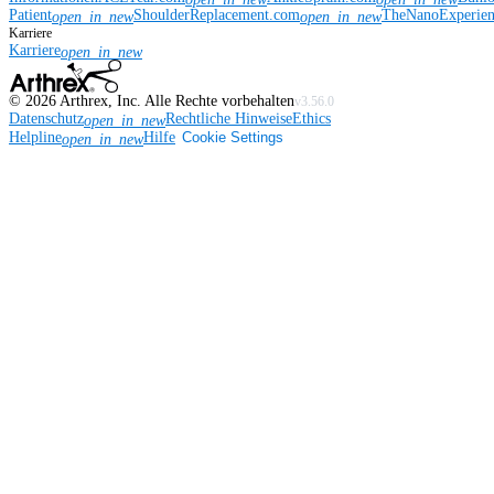
Patient
ShoulderReplacement.com
TheNanoExperie
open_in_new
open_in_new
Karriere
Karriere
open_in_new
©
2026
Arthrex, Inc. Alle Rechte vorbehalten
v3.56.0
Datenschutz
Rechtliche Hinweise
Ethics
open_in_new
Helpline
Hilfe
Cookie Settings
open_in_new