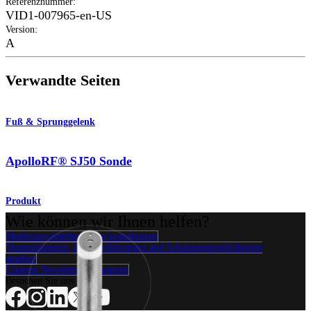
Referenznummer
:
VID1-007965-en-US
Version
:
A
Verwandte Seiten
Fuß & Sprunggelenk
ApolloRF® SJ50 Sonde
Produkt
Wie können wir Ihnen helfen?
Medizinproduktberater:in kontaktieren
Veranstaltungen, Lab-Vorführungen und Schulungsmöglichkeiten
ansehen
Unseren Newsletter abonnieren
Besuchen Sie uns