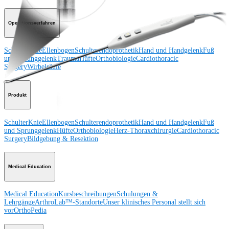
Operationsverfahren
Schulter
Knie
Ellenbogen
Schulterendoprothetik
Hand und Handgelenk
Fuß
und Sprunggelenk
Trauma
Hüfte
Orthobiologie
Cardiothoracic
Surgery
Wirbelsäule
Produkt
Schulter
Knie
Ellenbogen
Schulterendoprothetik
Hand und Handgelenk
Fuß
und Sprunggelenk
Hüfte
Orthobiologie
Herz-Thoraxchirurgie
Cardiothoracic
Surgery
Bildgebung & Resektion
Medical Education
Medical Education
Kursbeschreibungen
Schulungen &
Lehrgänge
ArthroLab™-Standorte
Unser klinisches Personal stellt sich
vor
OrthoPedia