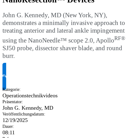
John G. Kennedy, MD (New York, NY),
demonstrates a minimally invasive approach to
treating anterior and lateral ankle impingement
RF®
using the NanoNeedle™ scope 2.0, Apollo
SJ50 probe, dissector shaver blade, and round
burr.
Produktinformationen anfragen
Kategorie
:
Operationstechnikvideos
Präsentator
:
John G. Kennedy, MD
Veröffentlichungsdatum
:
12/19/2025
Dauer
:
08:11