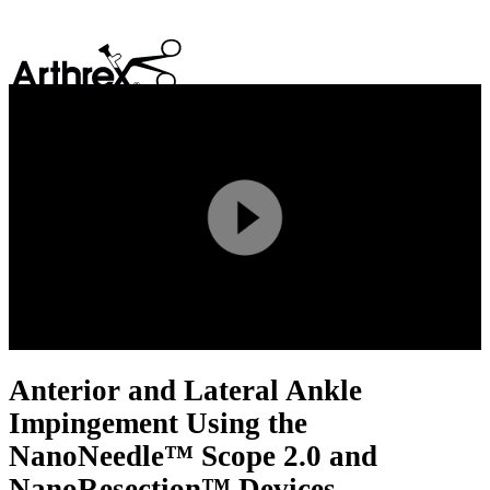
search
Play
Video
Anterior and Lateral Ankle
Impingement Using the
NanoNeedle™ Scope 2.0 and
NanoResection™ Devices