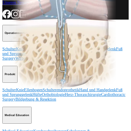
Unseren Newsletter abonnieren
Besuchen Sie uns
Operationsverfahren
Schulter
Knie
Ellenbogen
Schulterendoprothetik
Hand und Handgelenk
Fuß
und Sprunggelenk
Trauma
Hüfte
Orthobiologie
Cardiothoracic
Surgery
Wirbelsäule
Produkt
Schulter
Knie
Ellenbogen
Schulterendoprothetik
Hand und Handgelenk
Fuß
und Sprunggelenk
Hüfte
Orthobiologie
Herz-Thoraxchirurgie
Cardiothoracic
Surgery
Bildgebung & Resektion
Medical Education