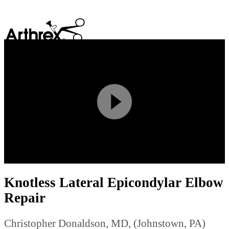
search
Play
Video
Knotless Lateral Epicondylar Elbow
Repair
Christopher Donaldson, MD, (Johnstown, PA)