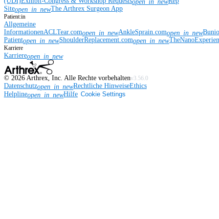
(UDI)
Exhibit-Congress & Workshop Requests
Rep
open_in_new
Site
The Arthrex Surgeon App
open_in_new
Patient:in
Allgemeine
Informationen
ACLTear.com
AnkleSprain.com
Buni
open_in_new
open_in_new
Patient
ShoulderReplacement.com
TheNanoExperie
open_in_new
open_in_new
Karriere
Karriere
open_in_new
©
2026
Arthrex, Inc. Alle Rechte vorbehalten
v3.56.0
Datenschutz
Rechtliche Hinweise
Ethics
open_in_new
Helpline
Hilfe
Cookie Settings
open_in_new