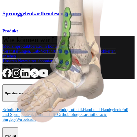
Sprunggelenkarthrodesen- platten
Produkt
Wie können wir Ihnen helfen?
Medizinproduktberater:in kontaktieren
Veranstaltungen, Lab-Vorführungen und Schulungsmöglichkeiten
ansehen
Unseren Newsletter abonnieren
Besuchen Sie uns
Operationsverfahren
Schulter
Knie
Ellenbogen
Schulterendoprothetik
Hand und Handgelenk
Fuß
und Sprunggelenk
Trauma
Hüfte
Orthobiologie
Cardiothoracic
Surgery
Wirbelsäule
Produkt