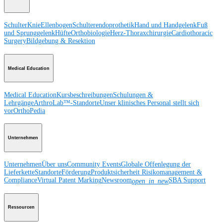
Schulter
Knie
Ellenbogen
Schulterendoprothetik
Hand und Handgelenk
Fuß
und Sprunggelenk
Hüfte
Orthobiologie
Herz-Thoraxchirurgie
Cardiothoracic
Surgery
Bildgebung & Resektion
Medical Education
Medical Education
Kursbeschreibungen
Schulungen &
Lehrgänge
ArthroLab™-Standorte
Unser klinisches Personal stellt sich
vor
OrthoPedia
Unternehmen
Unternehmen
Über uns
Community Events
Globale Offenlegung der
Lieferkette
Standorte
Förderung
Produktsicherheit
Risikomanagement &
Compliance
Virtual Patent Marking
Newsroom
SBA Support
open_in_new
Ressourcen