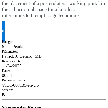
the placement of a posterolateral working portal in
the subacromial space for a knotless,
interconnected remplissage technique.
Produktinformationen anfragen
Kategorie
:
SpeedPearls
Präsentator
:
Patrick J. Denard, MD
Revisionsdatum
:
11/24/2025
Dauer
:
00:34
Referenznummer
:
VID1-007135-en-US
Version
:
B
Verwandte Seiten