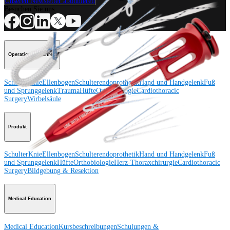
Unseren Newsletter abonnieren
Besuchen Sie uns
Operationsverfahren
Schulter
Knie
Ellenbogen
Schulterendoprothetik
Hand und Handgelenk
Fuß
und Sprunggelenk
Trauma
Hüfte
Orthobiologie
Cardiothoracic
Surgery
Wirbelsäule
Produkt
Schulter
Knie
Ellenbogen
Schulterendoprothetik
Hand und Handgelenk
Fuß
und Sprunggelenk
Hüfte
Orthobiologie
Herz-Thoraxchirurgie
Cardiothoracic
Surgery
Bildgebung & Resektion
Medical Education
Medical Education
Kursbeschreibungen
Schulungen &