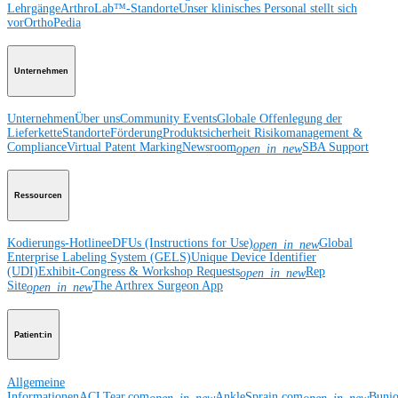
Lehrgänge
ArthroLab™-Standorte
Unser klinisches Personal stellt sich
vor
OrthoPedia
Unternehmen
Unternehmen
Über uns
Community Events
Globale Offenlegung der
Lieferkette
Standorte
Förderung
Produktsicherheit
Risikomanagement &
Compliance
Virtual Patent Marking
Newsroom
SBA Support
open_in_new
Ressourcen
Kodierungs-Hotline
eDFUs (Instructions for Use)
Global
open_in_new
Enterprise Labeling System (GELS)
Unique Device Identifier
(UDI)
Exhibit-Congress & Workshop Requests
Rep
open_in_new
Site
The Arthrex Surgeon App
open_in_new
Patient:in
Allgemeine
Informationen
ACLTear.com
AnkleSprain.com
Buni