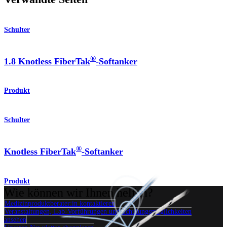
Schulter
®
1.8 Knotless FiberTak
-Softanker
Produkt
Schulter
®
Knotless FiberTak
-Softanker
Produkt
Wie können wir Ihnen helfen?
Medizinproduktberater:in kontaktieren
Veranstaltungen, Lab-Vorführungen und Schulungsmöglichkeiten
ansehen