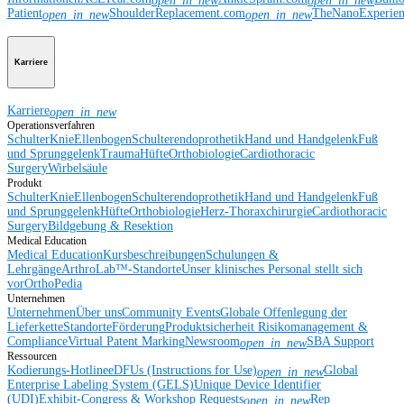
open_in_new
open_in_new
Patient
ShoulderReplacement.com
TheNanoExperie
open_in_new
open_in_new
Karriere
Karriere
open_in_new
Operationsverfahren
Schulter
Knie
Ellenbogen
Schulterendoprothetik
Hand und Handgelenk
Fuß
und Sprunggelenk
Trauma
Hüfte
Orthobiologie
Cardiothoracic
Surgery
Wirbelsäule
Produkt
Schulter
Knie
Ellenbogen
Schulterendoprothetik
Hand und Handgelenk
Fuß
und Sprunggelenk
Hüfte
Orthobiologie
Herz-Thoraxchirurgie
Cardiothoracic
Surgery
Bildgebung & Resektion
Medical Education
Medical Education
Kursbeschreibungen
Schulungen &
Lehrgänge
ArthroLab™-Standorte
Unser klinisches Personal stellt sich
vor
OrthoPedia
Unternehmen
Unternehmen
Über uns
Community Events
Globale Offenlegung der
Lieferkette
Standorte
Förderung
Produktsicherheit
Risikomanagement &
Compliance
Virtual Patent Marking
Newsroom
SBA Support
open_in_new
Ressourcen
Kodierungs-Hotline
eDFUs (Instructions for Use)
Global
open_in_new
Enterprise Labeling System (GELS)
Unique Device Identifier
(UDI)
Exhibit-Congress & Workshop Requests
Rep
open_in_new