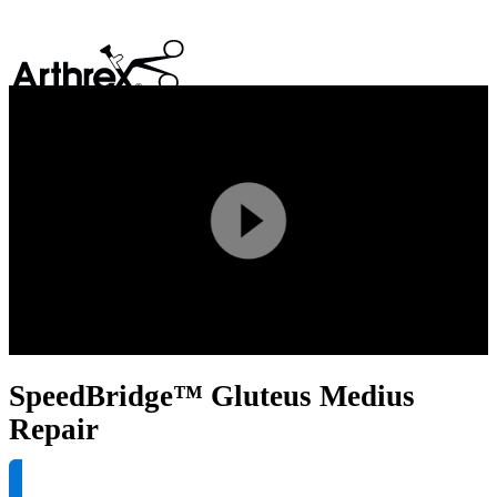
search
Play
Video
SpeedBridge™ Gluteus Medius
Repair