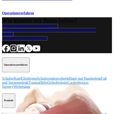
Operationsverfahren
Wie können wir Ihnen helfen?
Medizinproduktberater:in kontaktieren
Veranstaltungen, Lab-Vorführungen und Schulungsmöglichkeiten
ansehen
Unseren Newsletter abonnieren
Besuchen Sie uns
Operationsverfahren
Schulter
Knie
Ellenbogen
Schulterendoprothetik
Hand und Handgelenk
Fuß
und Sprunggelenk
Trauma
Hüfte
Orthobiologie
Cardiothoracic
Surgery
Wirbelsäule
Produkt