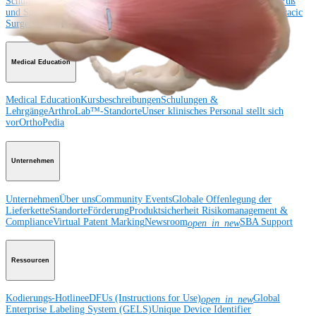
Schulter
Knie
Ellenbogen
Schulterendoprothetik
Hand und Handgelenk
Fuß
und Sprunggelenk
Hüfte
Orthobiologie
Herz-Thoraxchirurgie
Cardiothoracic
Surgery
Bildgebung & Resektion
Medical Education
Medical Education
Kursbeschreibungen
Schulungen &
Lehrgänge
ArthroLab™-Standorte
Unser klinisches Personal stellt sich
vor
OrthoPedia
Unternehmen
Unternehmen
Über uns
Community Events
Globale Offenlegung der
Lieferkette
Standorte
Förderung
Produktsicherheit
Risikomanagement &
Compliance
Virtual Patent Marking
Newsroom
SBA Support
open_in_new
Ressourcen
Kodierungs-Hotline
eDFUs (Instructions for Use)
Global
open_in_new
Enterprise Labeling System (GELS)
Unique Device Identifier