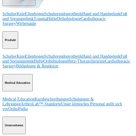
Schulter
Knie
Ellenbogen
Schulterendoprothetik
Hand und Handgelenk
Fuß
und Sprunggelenk
Trauma
Hüfte
Orthobiologie
Cardiothoracic
Surgery
Wirbelsäule
Produkt
Schulter
Knie
Ellenbogen
Schulterendoprothetik
Hand und Handgelenk
Fuß
und Sprunggelenk
Hüfte
Orthobiologie
Herz-Thoraxchirurgie
Cardiothoracic
Surgery
Bildgebung & Resektion
Medical Education
Medical Education
Kursbeschreibungen
Schulungen &
Lehrgänge
ArthroLab™-Standorte
Unser klinisches Personal stellt sich
vor
OrthoPedia
Unternehmen