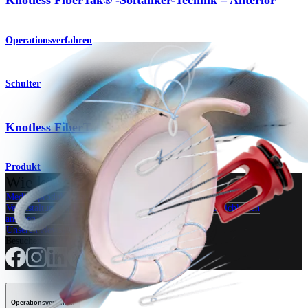
Knotless FiberTak® -Softanker-Technik – Anterior
Operationsverfahren
Schulter
®
Knotless FiberTak
-Softanker
Produkt
Wie können wir Ihnen helfen?
Medizinproduktberater:in kontaktieren
Veranstaltungen, Lab-Vorführungen und Schulungsmöglichkeiten
ansehen
Unseren Newsletter abonnieren
Besuchen Sie uns
Operationsverfahren