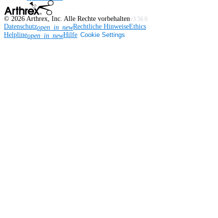
©
2026
Arthrex, Inc. Alle Rechte vorbehalten
v3.56.0
Datenschutz
Rechtliche Hinweise
Ethics
open_in_new
Helpline
Hilfe
Cookie Settings
open_in_new