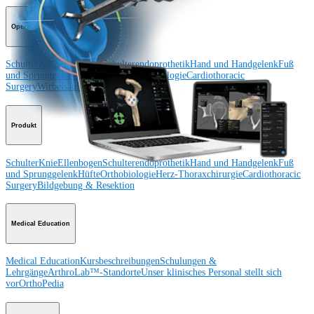
Operationsverfahren
Schulter
Knie
Ellenbogen
Schulterendoprothetik
Hand und Handgelenk
Fuß
und Sprunggelenk
Trauma
Hüfte
Orthobiologie
Cardiothoracic
Surgery
Wirbelsäule
Produkt
Schulter
Knie
Ellenbogen
Schulterendoprothetik
Hand und Handgelenk
Fuß
und Sprunggelenk
Hüfte
Orthobiologie
Herz-Thoraxchirurgie
Cardiothoracic
Surgery
Bildgebung & Resektion
Medical Education
Medical Education
Kursbeschreibungen
Schulungen &
Lehrgänge
ArthroLab™-Standorte
Unser klinisches Personal stellt sich
vor
OrthoPedia