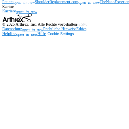
Patient
ShoulderReplacement.com
TheNanoExperie
open_in_new
open_in_new
Karriere
Karriere
open_in_new
©
2026
Arthrex, Inc. Alle Rechte vorbehalten
v3.56.0
Datenschutz
Rechtliche Hinweise
Ethics
open_in_new
Helpline
Hilfe
Cookie Settings
open_in_new