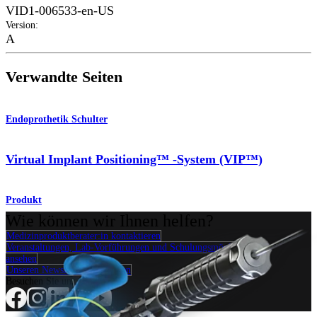
VID1-006533-en-US
Version
:
A
Verwandte Seiten
Endoprothetik Schulter
Virtual Implant Positioning™ -System (VIP™)
Produkt
Wie können wir Ihnen helfen?
Medizinproduktberater:in kontaktieren
Veranstaltungen, Lab-Vorführungen und Schulungsmöglichkeiten
ansehen
Unseren Newsletter abonnieren
Besuchen Sie uns