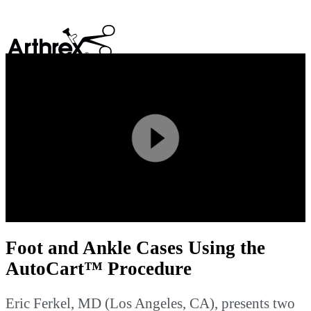
search
Play
Video
Foot and Ankle Cases Using the
AutoCart™ Procedure
Eric Ferkel, MD (Los Angeles, CA), presents two