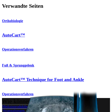
Verwandte Seiten
Orthobiologie
AutoCart™
Operationsverfahren
Fuß & Sprunggelenk
AutoCart™ Technique for Foot and Ankle
Operationsverfahren
Wie können wir Ihnen helfen?
Medizinproduktberater:in kontaktieren
Veranstaltungen, Lab-Vorführungen und Schulungsmöglichkeiten