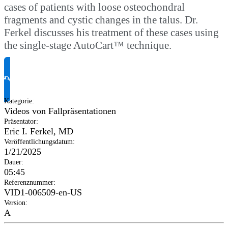
cases of patients with loose osteochondral
fragments and cystic changes in the talus. Dr.
Ferkel discusses his treatment of these cases using
the single-stage AutoCart™ technique.
Produktinformationen anfragen
Kategorie
:
Videos von Fallpräsentationen
Präsentator
:
Eric I. Ferkel, MD
Veröffentlichungsdatum
:
1/21/2025
Dauer
:
05:45
Referenznummer
:
VID1-006509-en-US
Version
:
A