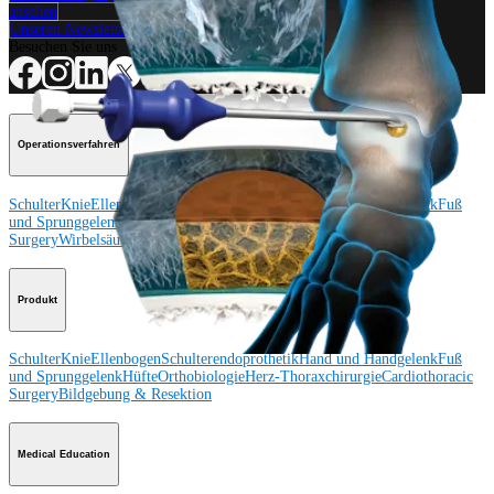
ansehen
Unseren Newsletter abonnieren
Besuchen Sie uns
Operationsverfahren
Schulter
Knie
Ellenbogen
Schulterendoprothetik
Hand und Handgelenk
Fuß
und Sprunggelenk
Trauma
Hüfte
Orthobiologie
Cardiothoracic
Surgery
Wirbelsäule
Produkt
Schulter
Knie
Ellenbogen
Schulterendoprothetik
Hand und Handgelenk
Fuß
und Sprunggelenk
Hüfte
Orthobiologie
Herz-Thoraxchirurgie
Cardiothoracic
Surgery
Bildgebung & Resektion
Medical Education