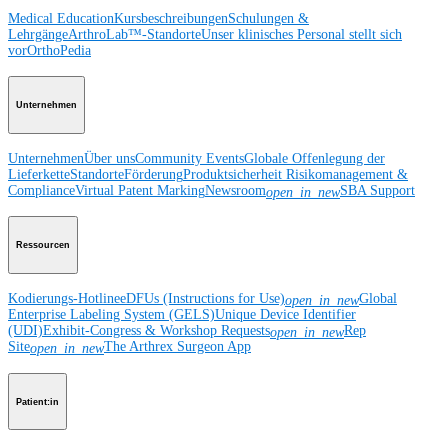
Medical Education
Kursbeschreibungen
Schulungen &
Lehrgänge
ArthroLab™-Standorte
Unser klinisches Personal stellt sich
vor
OrthoPedia
Unternehmen
Unternehmen
Über uns
Community Events
Globale Offenlegung der
Lieferkette
Standorte
Förderung
Produktsicherheit
Risikomanagement &
Compliance
Virtual Patent Marking
Newsroom
SBA Support
open_in_new
Ressourcen
Kodierungs-Hotline
eDFUs (Instructions for Use)
Global
open_in_new
Enterprise Labeling System (GELS)
Unique Device Identifier
(UDI)
Exhibit-Congress & Workshop Requests
Rep
open_in_new
Site
The Arthrex Surgeon App
open_in_new
Patient:in