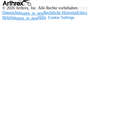
©
2026
Arthrex, Inc. Alle Rechte vorbehalten
v3.56.0
Datenschutz
Rechtliche Hinweise
Ethics
open_in_new
Helpline
Hilfe
Cookie Settings
open_in_new