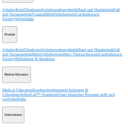
Schulter
Knie
Ellenbogen
Schulterendoprothetik
Hand und Handgelenk
Fuß
und Sprunggelenk
Trauma
Hüfte
Orthobiologie
Cardiothoracic
Surgery
Wirbelsäule
Produkt
Schulter
Knie
Ellenbogen
Schulterendoprothetik
Hand und Handgelenk
Fuß
und Sprunggelenk
Hüfte
Orthobiologie
Herz-Thoraxchirurgie
Cardiothoracic
Surgery
Bildgebung & Resektion
Medical Education
Medical Education
Kursbeschreibungen
Schulungen &
Lehrgänge
ArthroLab™-Standorte
Unser klinisches Personal stellt sich
vor
OrthoPedia
Unternehmen