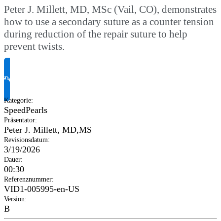
Peter J. Millett, MD, MSc (Vail, CO), demonstrates
how to use a secondary suture as a counter tension
during reduction of the repair suture to help
prevent twists.
Produktinformationen anfragen
Kategorie
:
SpeedPearls
Präsentator
:
Peter J. Millett, MD,MS
Revisionsdatum
:
3/19/2026
Dauer
:
00:30
Referenznummer
:
VID1-005995-en-US
Version
:
B