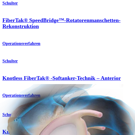
Schulter
FiberTak® SpeedBridge™-Rotatorenmanschetten-
Rekonstruktion
Operationsverfahren
Schulter
Knotless FiberTak® -Softanker-Technik – Anterior
Operationsverfahren
Schulter
Knotless FiberTak® Soft Anchor Technique - SLAP