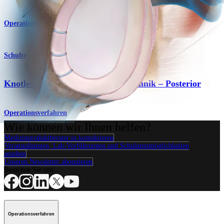
Operationsverfahren
Schulter
Knotless Fibertak® -Softanker Technik – Posterior
Operationsverfahren
Wie können wir Ihnen helfen?
Medizinproduktberater:in kontaktieren
Veranstaltungen, Lab-Vorführungen und Schulungsmöglichkeiten
ansehen
Unseren Newsletter abonnieren
Besuchen Sie uns
Operationsverfahren