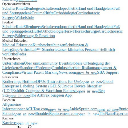
Operationsverfahren
Schulter
Knie
Ellenbogen
Schulterendoprothetik
Hand und Handgelenk
Fuß
und Sprunggelenk
Trauma
Hüfte
Orthobiologie
Cardiothoracic
Surgery
Wirbelsäule
Produkt
Schulter
Knie
Ellenbogen
Schulterendoprothetik
Hand und Handgelenk
Fuß
und Sprunggelenk
Hüfte
Orthobiologie
Herz-Thoraxchirurgie
Cardiothoracic
Surgery
Bildgebung & Resektion
Medical Education
Medical Education
Kursbeschreibungen
Schulungen &
Lehrgänge
ArthroLab™-Standorte
Unser klinisches Personal stellt sich
vor
OrthoPedia
Unternehmen
Unternehmen
Über uns
Community Events
Globale Offenlegung der
Lieferkette
Standorte
Förderung
Produktsicherheit
Risikomanagement &
Compliance
Virtual Patent Marking
Newsroom
SBA Support
open_in_new
Ressourcen
Kodierungs-Hotline
eDFUs (Instructions for Use)
Global
open_in_new
Enterprise Labeling System (GELS)
Unique Device Identifier
(UDI)
Exhibit-Congress & Workshop Requests
Rep
open_in_new
Site
The Arthrex Surgeon App
open_in_new
Patient:in
Allgemeine
Informationen
ACLTear.com
AnkleSprain.com
Buni
open_in_new
open_in_new
Patient
ShoulderReplacement.com
TheNanoExperie
open_in_new
open_in_new
Karriere
Karriere
open_in_new