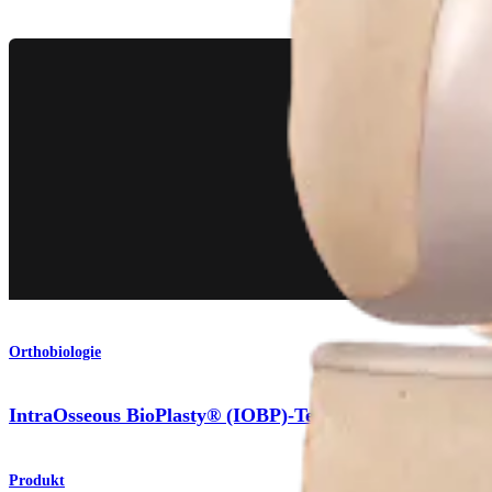
Orthobiologie
IntraOsseous BioPlasty® (IOBP)-Technik
Produkt