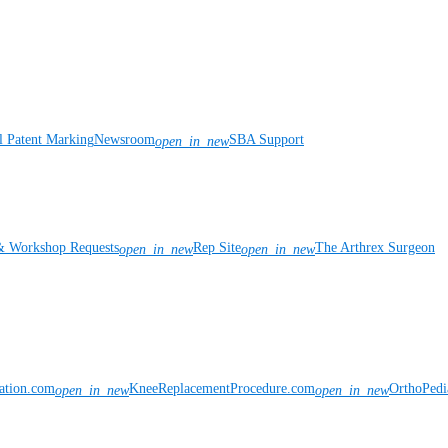
l Patent Marking
Newsroom
SBA Support
open_in_new
& Workshop Requests
Rep Site
The Arthrex Surgeon
open_in_new
open_in_new
vation.com
KneeReplacementProcedure.com
OrthoPedi
open_in_new
open_in_new