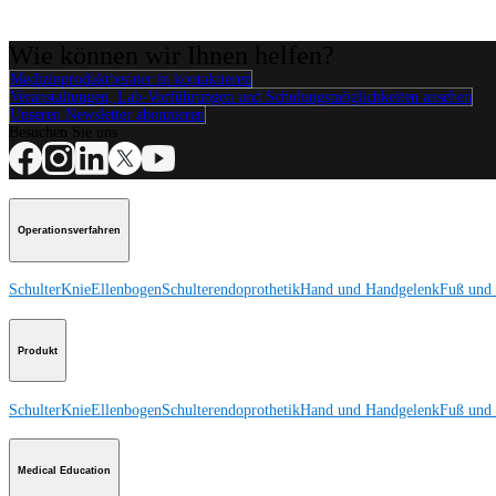
Wie können wir Ihnen helfen?
Medizinproduktberater:in kontaktieren
Veranstaltungen, Lab-Vorführungen und Schulungsmöglichkeiten ansehen
Unseren Newsletter abonnieren
Besuchen Sie uns
Operationsverfahren
Schulter
Knie
Ellenbogen
Schulterendoprothetik
Hand und Handgelenk
Fuß und
Produkt
Schulter
Knie
Ellenbogen
Schulterendoprothetik
Hand und Handgelenk
Fuß und
Medical Education