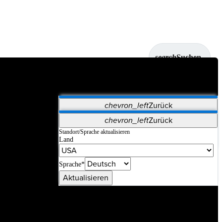
search
Suchen
chevron_left
Zurück
Anwendungen
chevron_left
Zurück
Vet Systems
OrthoPedia Patient
SAP
Standort/Sprache aktualisieren
Land
Supplier Portal
Synergy-Bildgebung und -Resektion
Sprache*
Aktualisieren