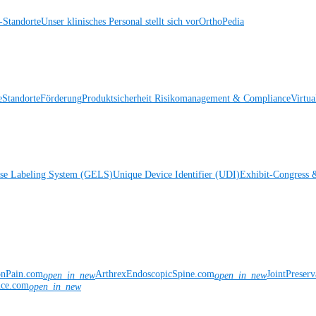
Standorte
Unser klinisches Personal stellt sich vor
OrthoPedia
e
Standorte
Förderung
Produktsicherheit
Risikomanagement & Compliance
Virtua
ise Labeling System (GELS)
Unique Device Identifier (UDI)
Exhibit-Congress 
onPain.com
ArthrexEndoscopicSpine.com
JointPreser
open_in_new
open_in_new
nce.com
open_in_new