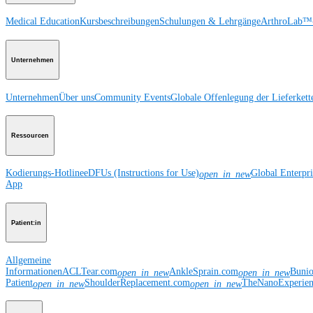
Medical Education
Kursbeschreibungen
Schulungen & Lehrgänge
ArthroLab™-
Unternehmen
Unternehmen
Über uns
Community Events
Globale Offenlegung der Lieferkett
Ressourcen
Kodierungs-Hotline
eDFUs (Instructions for Use)
Global Enterpr
open_in_new
App
Patient:in
Allgemeine
Informationen
ACLTear.com
AnkleSprain.com
Buni
open_in_new
open_in_new
Patient
ShoulderReplacement.com
TheNanoExperie
open_in_new
open_in_new