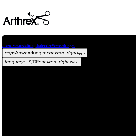
event
Veranstaltungskalender
Veranstaltungen
apps
Anwendungen
chevron_right
Apps
language
US/DE
chevron_right
US/DE
Kategorien
Operationsverfahren
arrow_drop_down
chevron_right
Produkt
arrow_drop_down
chevron_right
Medical Education
arrow_drop_down
chevron_right
Unternehmen
arrow_drop_down
chevron_right
ASC X
Verwaltung
arrow_drop_down
chevron_right
Patient:in
arrow_drop_down
chevron_right
Ressourcen
arrow_drop_down
chevron_right