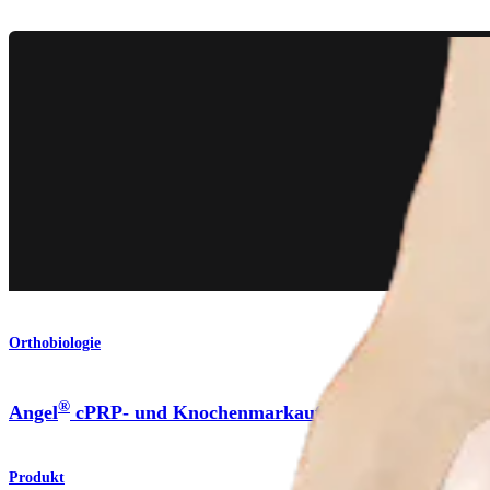
Orthobiologie
®
Angel
cPRP- und Knochenmarkaufbereitungssystem
Produkt