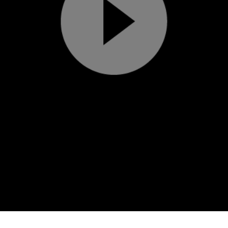
Play
Video