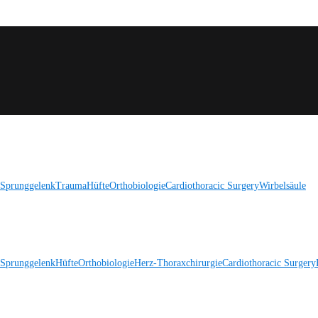
 Sprunggelenk
Trauma
Hüfte
Orthobiologie
Cardiothoracic Surgery
Wirbelsäule
 Sprunggelenk
Hüfte
Orthobiologie
Herz-Thoraxchirurgie
Cardiothoracic Surgery