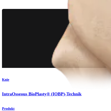
Knie
IntraOsseous BioPlasty® (IOBP)-Technik
Produkt