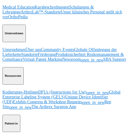
Medical Education
Kursbeschreibungen
Schulungen &
Lehrgänge
ArthroLab™-Standorte
Unser klinisches Personal stellt sich
vor
OrthoPedia
Unternehmen
Unternehmen
Über uns
Community Events
Globale Offenlegung der
Lieferkette
Standorte
Förderung
Produktsicherheit
Risikomanagement &
Compliance
Virtual Patent Marking
Newsroom
SBA Support
open_in_new
Ressourcen
Kodierungs-Hotline
eDFUs (Instructions for Use)
Global
open_in_new
Enterprise Labeling System (GELS)
Unique Device Identifier
(UDI)
Exhibit-Congress & Workshop Requests
Rep
open_in_new
Site
The Arthrex Surgeon App
open_in_new
Patient:in