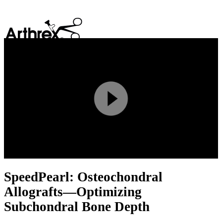
search
Play
Video
SpeedPearl: Osteochondral
Allografts—Optimizing
Subchondral Bone Depth