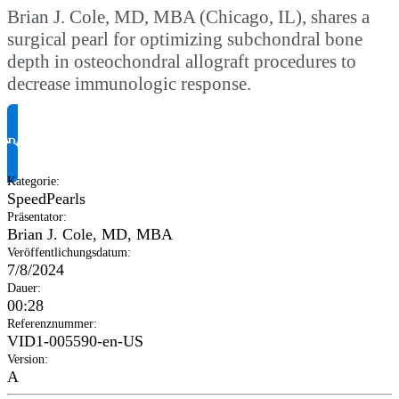
Brian J. Cole, MD, MBA (Chicago, IL), shares a
surgical pearl for optimizing subchondral bone
depth in osteochondral allograft procedures to
decrease immunologic response.
Produktinformationen anfragen
Kategorie
:
SpeedPearls
Präsentator
:
Brian J. Cole, MD, MBA
Veröffentlichungsdatum
:
7/8/2024
Dauer
:
00:28
Referenznummer
:
VID1-005590-en-US
Version
:
A