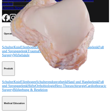
ansehen
Unseren Newsletter abonnieren
Besuchen Sie uns
Operationsverfahren
Schulter
Knie
Ellenbogen
Schulterendoprothetik
Hand und Handgelenk
Fuß
und Sprunggelenk
Trauma
Hüfte
Orthobiologie
Cardiothoracic
Surgery
Wirbelsäule
Produkt
Schulter
Knie
Ellenbogen
Schulterendoprothetik
Hand und Handgelenk
Fuß
und Sprunggelenk
Hüfte
Orthobiologie
Herz-Thoraxchirurgie
Cardiothoracic
Surgery
Bildgebung & Resektion
Medical Education